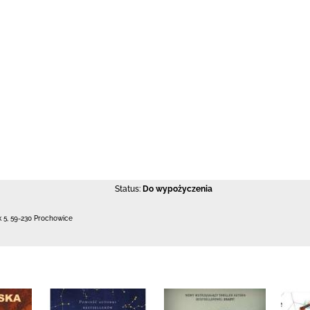
Status:
Do wypożyczenia
k 5
,
59-230 Prochowice