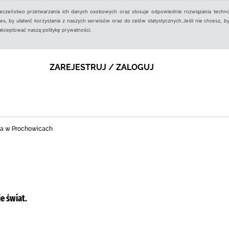
ieczeństwo przetwarzania ich danych osobowych oraz stosuje odpowiednie rozwiązania techno
, by ułatwić korzystanie z naszych serwisów oraz do celów statystycznych.Jeśli nie chcesz, by
aakceptować naszą politykę prywatności.
ZAREJESTRUJ / ZALOGUJ
zna w Prochowicach
e świat.