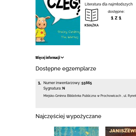
Literatura dla najmłodszych
dostępne:
1 z 1
Więcej informacji
Dostępne egzemplarze
1.
Numer inwentarzowy:
55665
Sygnatura:
N
Miejsko-Gminna Biblioteka Publiczna w Prochowicach
,
ul. Ryne
Najczęściej wypożyczane