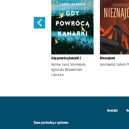
W szponach /
Gdy powrócą kanarki /
Nieznajomi
Janiszewska, Izabela
Barrow, Laura Sobolewska,
Janiszewska, Izabela (19
Wydawnictwo Poznańskie
Agnieszka Wydawnictwo
Literackie
Kontakt
R
Dane pochodzą z systemu: