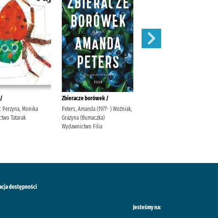
 /
Zbieracze borówek /
Sekret skowronka /
ic Perzyna, Monika
Peters, Amanda (1977- ) Woźniak,
Valpy, Fiona Jakubowska, Alina
two Tatarak
Grażyna (tłumaczka)
Dressler Dublin Kulicka, Elżbieta
Wydawnictwo Filia
acja dostępności
Jesteśmy na: