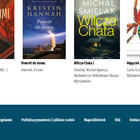
Powrót do domu.
Wilcza Chata /
Pajączek
83- ).
Hannah, Kristin
Śmielak, Michał Agencja
Carle, Er
Wydawniczo-Reklamowa Skarpa
Wydawnic
Warszawska
egulamin
Polityka prywatności i plików cookie
Mapa bibliotek
FAQ
Deklar