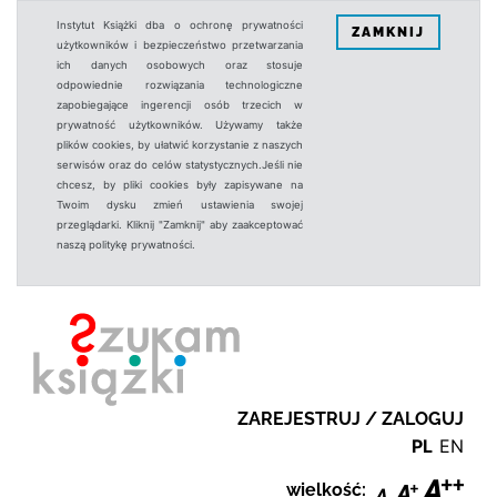
Instytut Książki dba o ochronę prywatności
ZAMKNIJ
użytkowników i bezpieczeństwo przetwarzania
ich danych osobowych oraz stosuje
odpowiednie rozwiązania technologiczne
zapobiegające ingerencji osób trzecich w
prywatność użytkowników. Używamy także
plików cookies, by ułatwić korzystanie z naszych
serwisów oraz do celów statystycznych.Jeśli nie
chcesz, by pliki cookies były zapisywane na
Twoim dysku zmień ustawienia swojej
przeglądarki. Kliknij "Zamknij" aby zaakceptować
naszą politykę prywatności.
ZAREJESTRUJ / ZALOGUJ
PL
EN
wielkość: