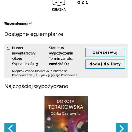
0 z 1
Więcej informacji
Dostępne egzemplarze
1.
Numer
Status:
W
zarezerwuj
inwentarzowy:
wypożyczeniu
56190
Termin zwrotu:
Sygnatura:
82-3
2026/08/14
dodaj do listy
Miejsko-Gminna Biblioteka Publiczna w
Prochowicach
,
ul. Rynek 5
,
59-230 Prochowice
Najczęściej wypożyczane