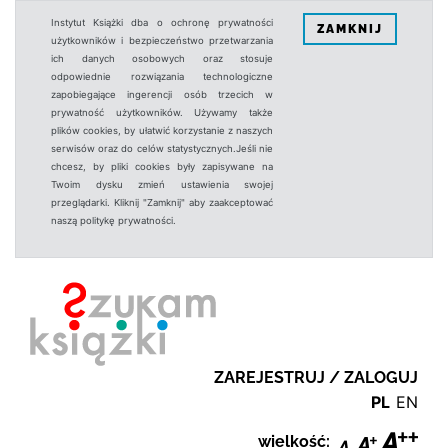
Instytut Książki dba o ochronę prywatności
ZAMKNIJ
użytkowników i bezpieczeństwo przetwarzania
ich danych osobowych oraz stosuje
odpowiednie rozwiązania technologiczne
zapobiegające ingerencji osób trzecich w
prywatność użytkowników. Używamy także
plików cookies, by ułatwić korzystanie z naszych
serwisów oraz do celów statystycznych.Jeśli nie
chcesz, by pliki cookies były zapisywane na
Twoim dysku zmień ustawienia swojej
przeglądarki. Kliknij "Zamknij" aby zaakceptować
naszą politykę prywatności.
ZAREJESTRUJ / ZALOGUJ
PL
EN
wielkość: