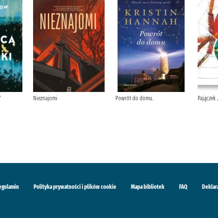
/
Nieznajomi
Powrót do domu.
Pajączek 
egulamin
Polityka prywatności i plików cookie
Mapa bibliotek
FAQ
Deklar