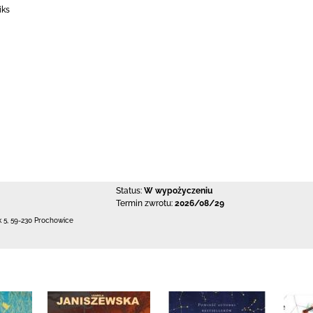
iks
Status:
W wypożyczeniu
Termin zwrotu:
2026/08/29
k 5
,
59-230 Prochowice