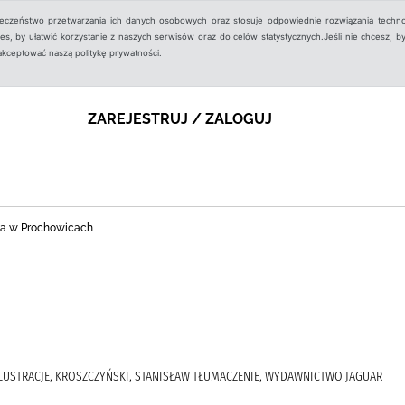
ieczeństwo przetwarzania ich danych osobowych oraz stosuje odpowiednie rozwiązania techno
, by ułatwić korzystanie z naszych serwisów oraz do celów statystycznych.Jeśli nie chcesz, by
aakceptować naszą politykę prywatności.
ZAREJESTRUJ / ZALOGUJ
zna w Prochowicach
E ILUSTRACJE, KROSZCZYŃSKI, STANISŁAW TŁUMACZENIE, WYDAWNICTWO JAGUAR