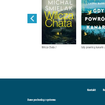
W szponach /
Wilcza Chata /
Gdy powrócą kanarki 
Kontakt
R
Dane pochodzą z systemu: