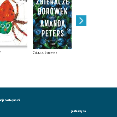
/
Zbieracze borówek /
Sekret skowronka /
acja dostępności
Jesteśmy na: