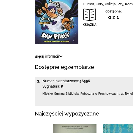
Humor, Koty, Policja, Psy, Kom
dostępne:
0 z 1
Więcej informacji
Dostępne egzemplarze
1.
Numer inwentarzowy:
56596
Sygnatura:
K
Miejsko-Gminna Biblioteka Publiczna w Prochowicach
,
ul. Ryne
Najczęściej wypożyczane