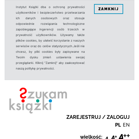
Instytut Książki dba o ochronę prywatności
ZAMKNIJ
użytkowników i bezpieczeństwo przetwarzania
ich danych osobowych oraz stosuje
odpowiednie rozwiązania technologiczne
zapobiegające ingerencji osób trzecich w
prywatność użytkowników. Używamy także
plików cookies, by ułatwić korzystanie z naszych
serwisów oraz do celów statystycznych.Jeśli nie
chcesz, by pliki cookies były zapisywane na
Twoim dysku zmień ustawienia swojej
przeglądarki. Kliknij "Zamknij" aby zaakceptować
naszą politykę prywatności.
ZAREJESTRUJ / ZALOGUJ
PL
EN
wielkość: