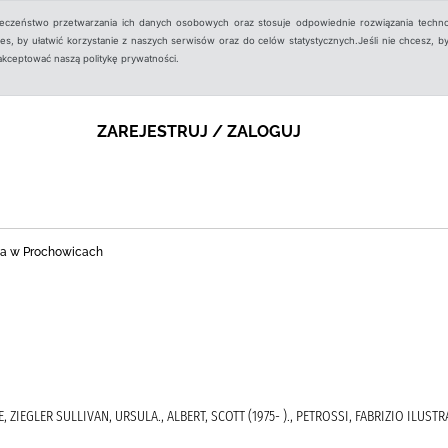
ieczeństwo przetwarzania ich danych osobowych oraz stosuje odpowiednie rozwiązania techno
, by ułatwić korzystanie z naszych serwisów oraz do celów statystycznych.Jeśli nie chcesz, by
aakceptować naszą politykę prywatności.
ZAREJESTRUJ / ZALOGUJ
zna w Prochowicach
, ZIEGLER SULLIVAN, URSULA., ALBERT, SCOTT (1975- )., PETROSSI, FABRIZIO ILUS