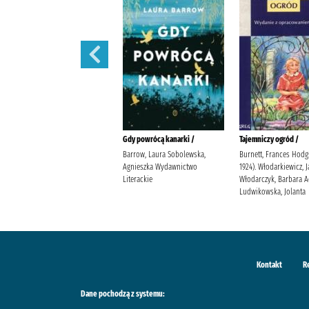
W szponach /
Gdy powrócą kanarki /
Tajemniczy ogród /
Janiszewska, Izabela
Barrow, Laura Sobolewska,
Burnett, Frances Hodg
Wydawnictwo Poznańskie
Agnieszka Wydawnictwo
1924). Włodarkiewicz, 
Literackie
Włodarczyk, Barbara 
Ludwikowska, Jolanta
Kontakt
R
Dane pochodzą z systemu: