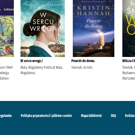
W sercu wroga /
Powrót do domu.
Wilcza Ch
son (1849-
Wala, Magdalena Publicat Wala,
Hannah, Kristin
Śmielak, 
Jadwiga.
Magdalena.
Wydawni
Adamus-
Warszaw
egulamin
Polityka prywatności i plików cookie
Mapa bibliotek
FAQ
Deklar