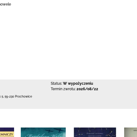
 nowele
Status:
W wypożyczeniu
Termin zwrotu:
2026/08/22
k 5
,
59-230 Prochowice