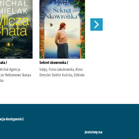
ata /
Sekret skowronka /
Nieznajomi
Michał Agencja
Valpy, Fiona Jakubowska, Alina
Janiszewska, Izabela (1983- ).
czo-Reklamowa Skarpa
Dressler Dublin Kulicka, Elżbieta
ska
acja dostępności
Jesteśmy na: