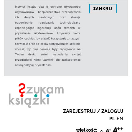
Instytut Książki dba o ochronę prywatności
ZAMKNIJ
użytkowników i bezpieczeństwo przetwarzania
ich danych osobowych oraz stosuje
odpowiednie rozwiązania technologiczne
zapobiegające ingerencji osób trzecich w
prywatność użytkowników. Używamy także
plików cookies, by ułatwić korzystanie z naszych
serwisów oraz do celów statystycznych.Jeśli nie
chcesz, by pliki cookies były zapisywane na
Twoim dysku zmień ustawienia swojej
przeglądarki. Kliknij "Zamknij" aby zaakceptować
naszą politykę prywatności.
ZAREJESTRUJ / ZALOGUJ
PL
EN
wielkość: