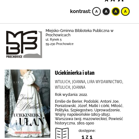
kontrast:
Miejsko-Gminna Biblioteka Publiczna w
Prochowicach
ul. Rynek 5
59-230 Prochowice
Uciekinierka i ułan
WTULICH, JOANNA, LIRA WYDAWNICTWO,
WTULICH, JOANNA
Rok wydania: 2022.
Emilie de Berier, Podolski, Antoni Joe,
Poniatowski, Józef, Matki i córki, Miłość,
Polityka, Szpiegostwo, Uprowadzenie,
Wojny napoleońskie (1803-1815),
Warszawa (woj. mazowieckie), Powieść
historyczna, 1801-1900
dostępne:
1 z 1