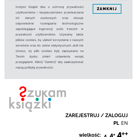
Instytut Książki dba o ochronę prywatności
ZAMKNIJ
użytkowników i bezpieczeństwo przetwarzania
ich danych osobowych oraz stosuje
odpowiednie rozwiązania technologiczne
zapobiegające ingerencji osób trzecich w
prywatność użytkowników. Używamy także
plików cookies, by ułatwić korzystanie z naszych
serwisów oraz do celów statystycznych.Jeśli nie
chcesz, by pliki cookies były zapisywane na
Twoim dysku zmień ustawienia swojej
przeglądarki. Kliknij "Zamknij" aby zaakceptować
naszą politykę prywatności.
ZAREJESTRUJ / ZALOGUJ
PL
EN
wielkość: