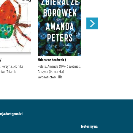
 /
Zbieracze borówek /
Sekret skowronka /
ic Perzyna, Monika
Peters, Amanda (1977- ) Woźniak,
Valpy, Fiona Jakubowska, Alina
two Tatarak
Grażyna (tłumaczka)
Dressler Dublin Kulicka, Elżbieta
Wydawnictwo Filia
acja dostępności
Jesteśmy na: