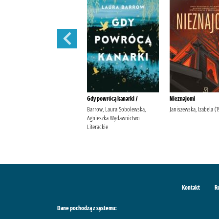
W szponach /
Gdy powrócą kanarki /
Nieznajomi
Janiszewska, Izabela
Barrow, Laura Sobolewska,
Janiszewska, Izabela (19
Wydawnictwo Poznańskie
Agnieszka Wydawnictwo
Literackie
Kontakt
R
Dane pochodzą z systemu: