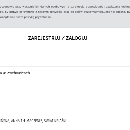
ieczeństwo przetwarzania ich danych osobowych oraz stosuje odpowiednie rozwiązania techno
, by ułatwić korzystanie z naszych serwisów oraz do celów statystycznych.Jeśli nie chcesz, by
aakceptować naszą politykę prywatności.
ZAREJESTRUJ / ZALOGUJ
zna w Prochowicach
ELIŃSKA, ANNA TŁUMACZENIE, ŚWIAT KSIĄŻKI