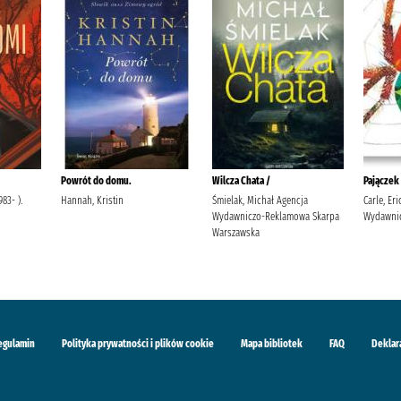
Powrót do domu.
Wilcza Chata /
Pajączek
83- ).
Hannah, Kristin
Śmielak, Michał Agencja
Carle, Er
Wydawniczo-Reklamowa Skarpa
Wydawnic
Warszawska
egulamin
Polityka prywatności i plików cookie
Mapa bibliotek
FAQ
Deklar