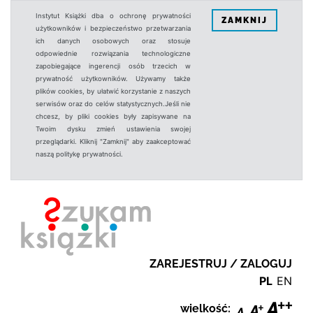
Instytut Książki dba o ochronę prywatności
ZAMKNIJ
użytkowników i bezpieczeństwo przetwarzania
ich danych osobowych oraz stosuje
odpowiednie rozwiązania technologiczne
zapobiegające ingerencji osób trzecich w
prywatność użytkowników. Używamy także
plików cookies, by ułatwić korzystanie z naszych
serwisów oraz do celów statystycznych.Jeśli nie
chcesz, by pliki cookies były zapisywane na
Twoim dysku zmień ustawienia swojej
przeglądarki. Kliknij "Zamknij" aby zaakceptować
naszą politykę prywatności.
ZAREJESTRUJ / ZALOGUJ
PL
EN
wielkość: