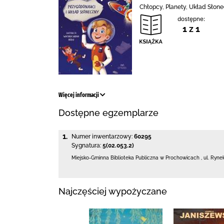
Chłopcy, Planety, Układ Słon
dostępne:
1 z 1
Więcej informacji
Dostępne egzemplarze
1.
Numer inwentarzowy:
60295
Sygnatura:
5(02.053.2)
Miejsko-Gminna Biblioteka Publiczna w Prochowicach
,
ul. Ryne
Najczęściej wypożyczane