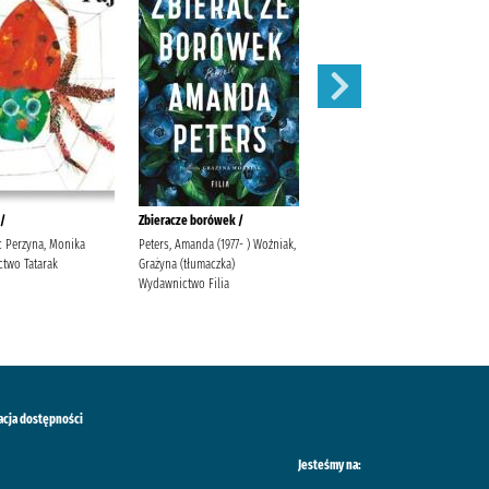
 /
Zbieracze borówek /
Sekret skowronka /
ic Perzyna, Monika
Peters, Amanda (1977- ) Woźniak,
Valpy, Fiona Jakubowska, Alina
two Tatarak
Grażyna (tłumaczka)
Dressler Dublin Kulicka, Elżbieta
Wydawnictwo Filia
acja dostępności
Jesteśmy na: