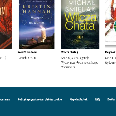
Powrót do domu.
Wilcza Chata /
Pajączek
83- ).
Hannah, Kristin
Śmielak, Michał Agencja
Carle, Er
Wydawniczo-Reklamowa Skarpa
Wydawnic
Warszawska
egulamin
Polityka prywatności i plików cookie
Mapa bibliotek
FAQ
Deklar