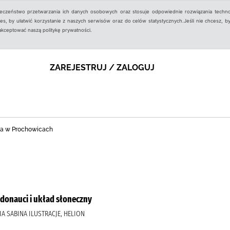
ieczeństwo przetwarzania ich danych osobowych oraz stosuje odpowiednie rozwiązania techno
, by ułatwić korzystanie z naszych serwisów oraz do celów statystycznych.Jeśli nie chcesz, by
aakceptować naszą politykę prywatności.
ZAREJESTRUJ / ZALOGUJ
zna w Prochowicach
odonauci i układ słoneczny
IA SABINA ILUSTRACJE, HELION