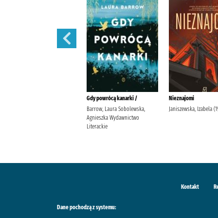
W szponach /
Gdy powrócą kanarki /
Nieznajomi
Janiszewska, Izabela
Barrow, Laura Sobolewska,
Janiszewska, Izabela (19
Wydawnictwo Poznańskie
Agnieszka Wydawnictwo
Literackie
Kontakt
R
Dane pochodzą z systemu: