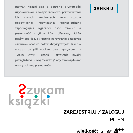
Instytut Książki dba o ochronę prywatności
ZAMKNIJ
użytkowników i bezpieczeństwo przetwarzania
ich danych osobowych oraz stosuje
odpowiednie rozwiązania technologiczne
zapobiegające ingerencji osób trzecich w
prywatność użytkowników. Używamy także
plików cookies, by ułatwić korzystanie z naszych
serwisów oraz do celów statystycznych.Jeśli nie
chcesz, by pliki cookies były zapisywane na
Twoim dysku zmień ustawienia swojej
przeglądarki. Kliknij "Zamknij" aby zaakceptować
naszą politykę prywatności.
ZAREJESTRUJ / ZALOGUJ
PL
EN
wielkość: