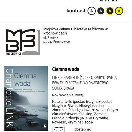
kontrast:
Miejsko-Gminna Biblioteka Publiczna w
Prochowicach
ul. Rynek 5
59-230 Prochowice
Ciemna woda
LINK, CHARLOTTE (1963- ), SPIRYDOWICZ,
EWA TŁUMACZENIE, WYDAWNICTWO
SONIA DRAGA
Rok wydania: 2025.
Kate Linville (postać fikcyjna) (postać
fikcyjna), Biwak, Niewyjaśnione
zbrodnie, Przestępstwa ze szczególnym
okrucieństwem, Stalking, Zemsta,
Francja, Szkocja (Wielka Brytania),
Powieść, Kryminał, 2001-
dostępne: