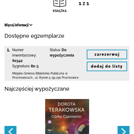
1 z 1
Więcej informacji
Dostępne egzemplarze
1.
Numer
Status:
Do
zarezerwuj
inwentarzowy:
wypożyczenia
60342
Sygnatura:
82-3
dodaj do listy
Miejsko-Gminna Biblioteka Publiczna w
Prochowicach
,
ul. Rynek 5
,
59-230 Prochowice
Najczęściej wypożyczane