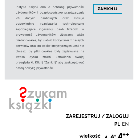
Instytut Książki dba o ochronę prywatności
ZAMKNIJ
użytkowników i bezpieczeństwo przetwarzania
ich danych osobowych oraz stosuje
odpowiednie rozwiązania technologiczne
zapobiegające ingerencji osób trzecich w
prywatność użytkowników. Używamy także
plików cookies, by ułatwić korzystanie z naszych
serwisów oraz do celów statystycznych.Jeśli nie
chcesz, by pliki cookies były zapisywane na
Twoim dysku zmień ustawienia swojej
przeglądarki. Kliknij "Zamknij" aby zaakceptować
naszą politykę prywatności.
ZAREJESTRUJ / ZALOGUJ
PL
EN
wielkość: