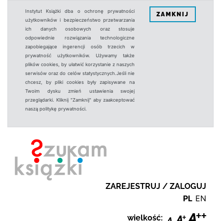
Instytut Książki dba o ochronę prywatności
ZAMKNIJ
użytkowników i bezpieczeństwo przetwarzania
ich danych osobowych oraz stosuje
odpowiednie rozwiązania technologiczne
zapobiegające ingerencji osób trzecich w
prywatność użytkowników. Używamy także
plików cookies, by ułatwić korzystanie z naszych
serwisów oraz do celów statystycznych.Jeśli nie
chcesz, by pliki cookies były zapisywane na
Twoim dysku zmień ustawienia swojej
przeglądarki. Kliknij "Zamknij" aby zaakceptować
naszą politykę prywatności.
ZAREJESTRUJ / ZALOGUJ
PL
EN
wielkość: