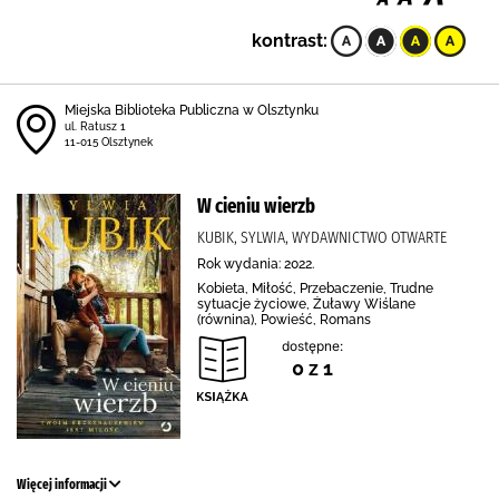
kontrast:
Miejska Biblioteka Publiczna w Olsztynku
ul. Ratusz 1
11-015 Olsztynek
W cieniu wierzb
KUBIK, SYLWIA, WYDAWNICTWO OTWARTE
Rok wydania: 2022.
Kobieta, Miłość, Przebaczenie, Trudne
sytuacje życiowe, Żuławy Wiślane
(równina), Powieść, Romans
dostępne:
0 z 1
Więcej informacji