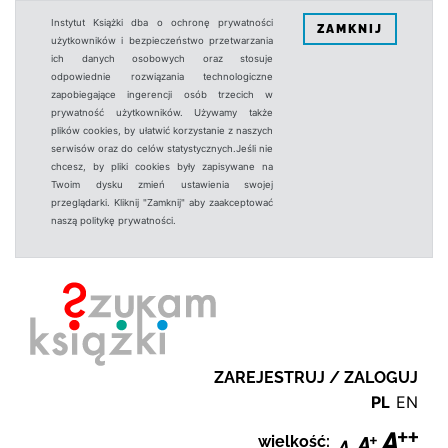
Instytut Książki dba o ochronę prywatności
ZAMKNIJ
użytkowników i bezpieczeństwo przetwarzania
ich danych osobowych oraz stosuje
odpowiednie rozwiązania technologiczne
zapobiegające ingerencji osób trzecich w
prywatność użytkowników. Używamy także
plików cookies, by ułatwić korzystanie z naszych
serwisów oraz do celów statystycznych.Jeśli nie
chcesz, by pliki cookies były zapisywane na
Twoim dysku zmień ustawienia swojej
przeglądarki. Kliknij "Zamknij" aby zaakceptować
naszą politykę prywatności.
ZAREJESTRUJ / ZALOGUJ
PL
EN
wielkość: