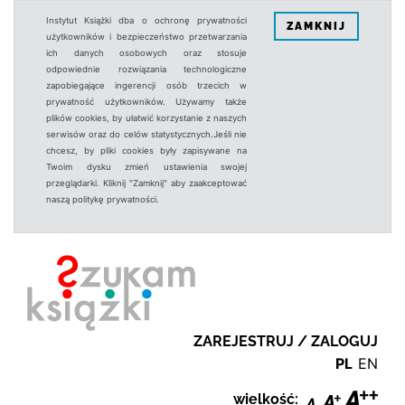
Instytut Książki dba o ochronę prywatności
ZAMKNIJ
użytkowników i bezpieczeństwo przetwarzania
ich danych osobowych oraz stosuje
odpowiednie rozwiązania technologiczne
zapobiegające ingerencji osób trzecich w
prywatność użytkowników. Używamy także
plików cookies, by ułatwić korzystanie z naszych
serwisów oraz do celów statystycznych.Jeśli nie
chcesz, by pliki cookies były zapisywane na
Twoim dysku zmień ustawienia swojej
przeglądarki. Kliknij "Zamknij" aby zaakceptować
naszą politykę prywatności.
ZAREJESTRUJ / ZALOGUJ
PL
EN
wielkość: