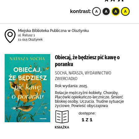
kontrast:
Miejska Biblioteka Publiczna w Olsztynku
ul. Ratusz 1
11-015 Olsztynek
Obiecaj, że będziesz pić kawę o
poranku
SOCHA, NATASZA, WYDAWNICTWO
ZWIERCIADŁO
Rok wydania: 2025.
Relacje mężczyźni-kobiety, Choroby,
Placówki opiekuńczo-lecznicze, Śmierć
bliskiej osoby, Uczucia, Trudne sytuacje
życiowe, Powieść obyczajowa
dostępne:
1 z 1