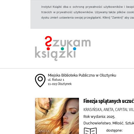
Instytut Książki dba o ochronę prywatności użytkowników i bezp
trzecich w prywatność użytkowników. Używamy także plików cookies
dysku zmień ustawienia swojej przeglądarki. Kliknij "Zamknij" aby z
Miejska Biblioteka Publiczna w Olsztynku
ul. Ratusz 1
11-015 Olsztynek
Finezja splątanych uczuć
KRASIŃSKA, ANETA, CAPITAL VI
Rok wydania: 2025.
Duchowieństwo, Miłość, Sztuka
dostępne: