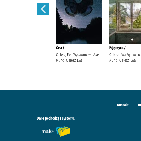
Rozważna czy romantyczna? /
Ćma /
Pajęczyna /
Karpińska, Anna (1959- ).
Cielesz, Ewa Wydawnictwo Axis
Cielesz, Ewa Wydawnic
Prószyński Media
Mundi Cielesz, Ewa
Mundi Cielesz, Ewa
Kontakt
R
Dane pochodzą z systemu: