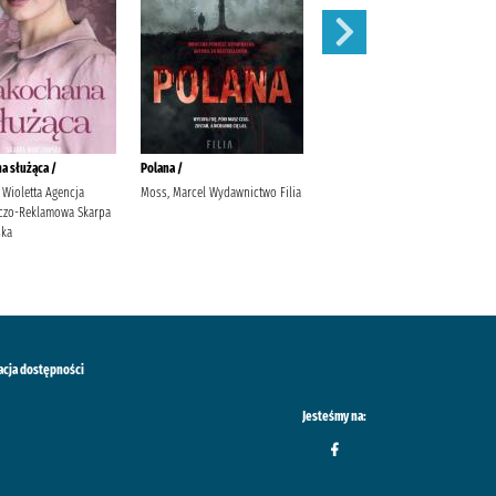
a służąca /
Polana /
Dom do wynajęcia /
 Wioletta Agencja
Moss, Marcel Wydawnictwo Filia
Moss, Marcel Termedia
czo-Reklamowa Skarpa
ska
acja dostępności
Jesteśmy na: