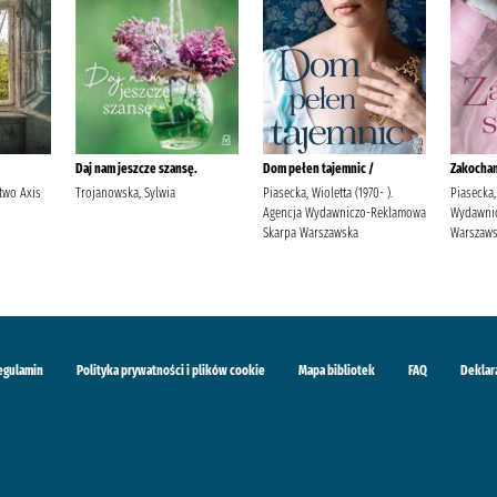
Daj nam jeszcze szansę.
Dom pełen tajemnic /
Zakochan
two Axis
Trojanowska, Sylwia
Piasecka, Wioletta (1970- ).
Piasecka,
Agencja Wydawniczo-Reklamowa
Wydawni
Skarpa Warszawska
Warszaw
egulamin
Polityka prywatności i plików cookie
Mapa bibliotek
FAQ
Deklar