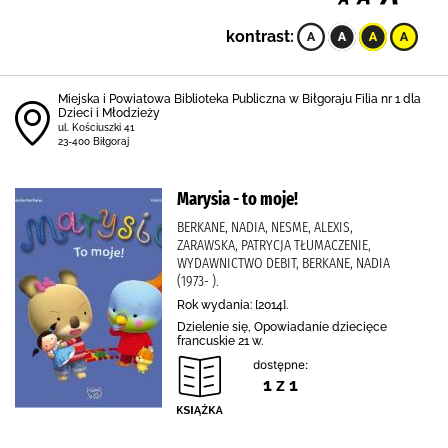
kontrast:
Miejska i Powiatowa Biblioteka Publiczna w Biłgoraju Filia nr 1 dla
Dzieci i Młodzieży
ul. Kościuszki 41
23-400 Biłgoraj
Marysia - to moje!
BERKANE, NADIA, NESME, ALEXIS,
ZARAWSKA, PATRYCJA TŁUMACZENIE,
WYDAWNICTWO DEBIT, BERKANE, NADIA
(1973- ).
Rok wydania: [2014].
Dzielenie się, Opowiadanie dziecięce
francuskie 21 w.
dostępne:
1 z 1