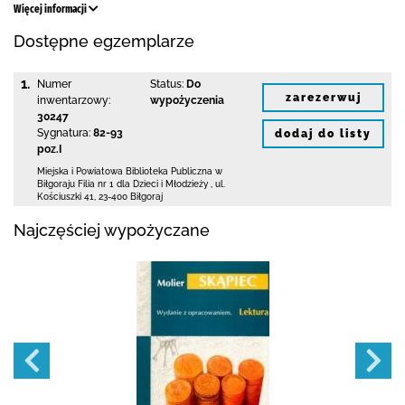
Więcej informacji
Dostępne egzemplarze
1.
Numer
Status:
Do
zarezerwuj
inwentarzowy:
wypożyczenia
30247
Sygnatura:
82-93
dodaj do listy
poz.I
Miejska i Powiatowa Biblioteka Publiczna
w
Biłgoraju Filia nr 1 dla Dzieci i Młodzieży
,
ul.
Kościuszki 41
,
23-400 Biłgoraj
Najczęściej wypożyczane