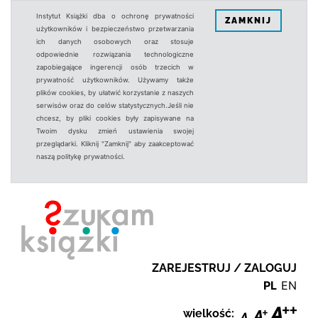
Instytut Książki dba o ochronę prywatności
ZAMKNIJ
użytkowników i bezpieczeństwo przetwarzania
ich danych osobowych oraz stosuje
odpowiednie rozwiązania technologiczne
zapobiegające ingerencji osób trzecich w
prywatność użytkowników. Używamy także
plików cookies, by ułatwić korzystanie z naszych
serwisów oraz do celów statystycznych.Jeśli nie
chcesz, by pliki cookies były zapisywane na
Twoim dysku zmień ustawienia swojej
przeglądarki. Kliknij "Zamknij" aby zaakceptować
naszą politykę prywatności.
ZAREJESTRUJ / ZALOGUJ
PL
EN
wielkość: