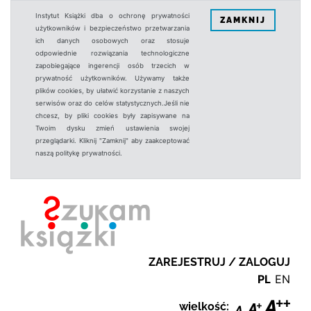
Instytut Książki dba o ochronę prywatności
ZAMKNIJ
użytkowników i bezpieczeństwo przetwarzania
ich danych osobowych oraz stosuje
odpowiednie rozwiązania technologiczne
zapobiegające ingerencji osób trzecich w
prywatność użytkowników. Używamy także
plików cookies, by ułatwić korzystanie z naszych
serwisów oraz do celów statystycznych.Jeśli nie
chcesz, by pliki cookies były zapisywane na
Twoim dysku zmień ustawienia swojej
przeglądarki. Kliknij "Zamknij" aby zaakceptować
naszą politykę prywatności.
ZAREJESTRUJ / ZALOGUJ
PL
EN
wielkość: