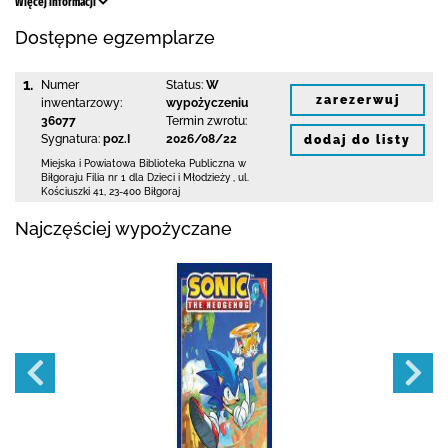
Więcej informacji
Dostępne egzemplarze
1.
Numer
Status:
W
zarezerwuj
inwentarzowy:
wypożyczeniu
36077
Termin zwrotu:
Sygnatura:
poz.I
2026/08/22
dodaj do listy
Miejska i Powiatowa Biblioteka Publiczna
w
Biłgoraju Filia nr 1 dla Dzieci i Młodzieży
,
ul.
Kościuszki 41
,
23-400 Biłgoraj
Najczęściej wypożyczane