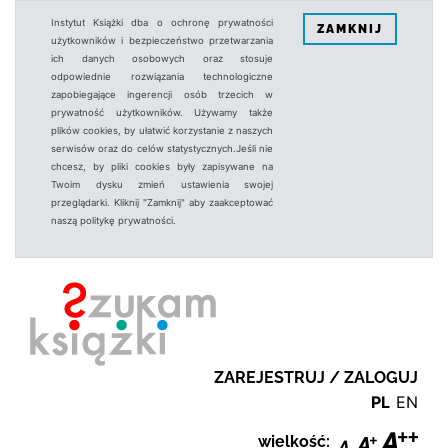
Instytut Książki dba o ochronę prywatności
ZAMKNIJ
użytkowników i bezpieczeństwo przetwarzania
ich danych osobowych oraz stosuje
odpowiednie rozwiązania technologiczne
zapobiegające ingerencji osób trzecich w
prywatność użytkowników. Używamy także
plików cookies, by ułatwić korzystanie z naszych
serwisów oraz do celów statystycznych.Jeśli nie
chcesz, by pliki cookies były zapisywane na
Twoim dysku zmień ustawienia swojej
przeglądarki. Kliknij "Zamknij" aby zaakceptować
naszą politykę prywatności.
ZAREJESTRUJ / ZALOGUJ
PL
EN
wielkość: