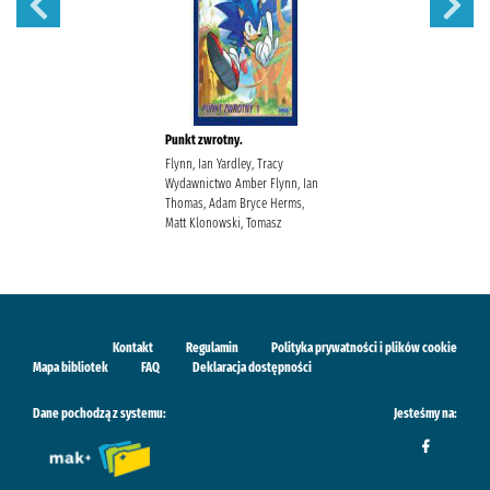
Punkt zwrotny.
Flynn, Ian Yardley, Tracy
Wydawnictwo Amber Flynn, Ian
Thomas, Adam Bryce Herms,
Matt Klonowski, Tomasz
Kontakt
Regulamin
Polityka prywatności i plików cookie
Mapa bibliotek
FAQ
Deklaracja dostępności
Dane pochodzą z systemu:
Jesteśmy na: