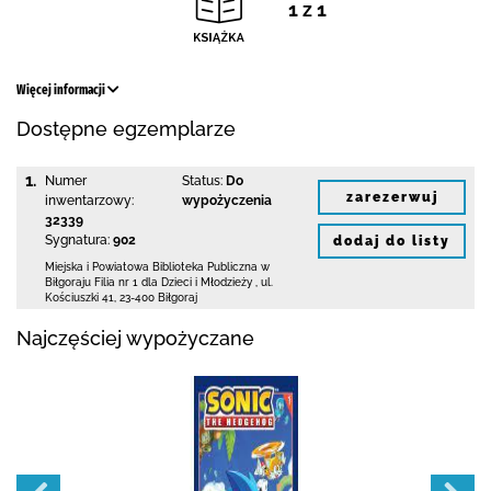
1 z 1
Więcej informacji
Dostępne egzemplarze
1.
Numer
Status:
Do
zarezerwuj
inwentarzowy:
wypożyczenia
32339
Sygnatura:
902
dodaj do listy
Miejska i Powiatowa Biblioteka Publiczna
w
Biłgoraju Filia nr 1 dla Dzieci i Młodzieży
,
ul.
Kościuszki 41
,
23-400 Biłgoraj
Najczęściej wypożyczane