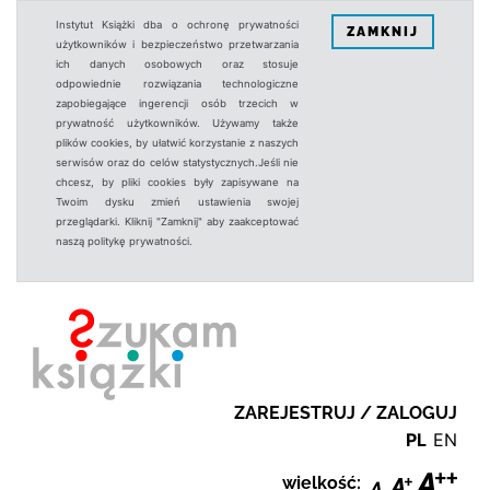
Instytut Książki dba o ochronę prywatności
ZAMKNIJ
użytkowników i bezpieczeństwo przetwarzania
ich danych osobowych oraz stosuje
odpowiednie rozwiązania technologiczne
zapobiegające ingerencji osób trzecich w
prywatność użytkowników. Używamy także
plików cookies, by ułatwić korzystanie z naszych
serwisów oraz do celów statystycznych.Jeśli nie
chcesz, by pliki cookies były zapisywane na
Twoim dysku zmień ustawienia swojej
przeglądarki. Kliknij "Zamknij" aby zaakceptować
naszą politykę prywatności.
ZAREJESTRUJ / ZALOGUJ
PL
EN
wielkość: