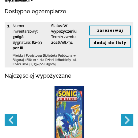
Więcej informacji
Dostępne egzemplarze
1.
Numer
Status:
W
zarezerwuj
inwentarzowy:
wypożyczeniu
30698
Termin zwrotu:
Sygnatura:
82-93
2026/08/31
dodaj do listy
poz.III
Miejska i Powiatowa Biblioteka Publiczna
w
Biłgoraju Filia nr 1 dla Dzieci i Młodzieży
,
ul.
Kościuszki 41
,
23-400 Biłgoraj
Najczęściej wypożyczane