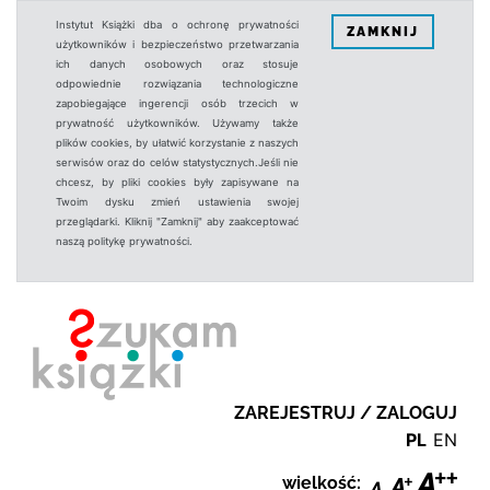
Instytut Książki dba o ochronę prywatności
ZAMKNIJ
użytkowników i bezpieczeństwo przetwarzania
ich danych osobowych oraz stosuje
odpowiednie rozwiązania technologiczne
zapobiegające ingerencji osób trzecich w
prywatność użytkowników. Używamy także
plików cookies, by ułatwić korzystanie z naszych
serwisów oraz do celów statystycznych.Jeśli nie
chcesz, by pliki cookies były zapisywane na
Twoim dysku zmień ustawienia swojej
przeglądarki. Kliknij "Zamknij" aby zaakceptować
naszą politykę prywatności.
ZAREJESTRUJ / ZALOGUJ
PL
EN
wielkość: