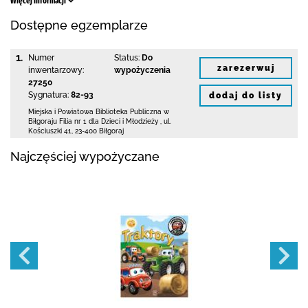
Więcej informacji
Dostępne egzemplarze
1.
Numer
Status:
Do
zarezerwuj
inwentarzowy:
wypożyczenia
27250
Sygnatura:
82-93
dodaj do listy
Miejska i Powiatowa Biblioteka Publiczna
w
Biłgoraju Filia nr 1 dla Dzieci i Młodzieży
,
ul.
Kościuszki 41
,
23-400 Biłgoraj
Najczęściej wypożyczane