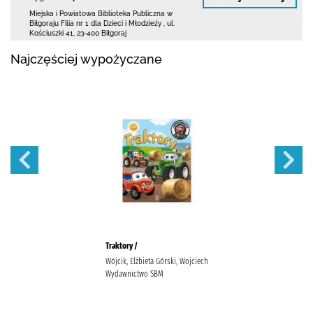
Miejska i Powiatowa Biblioteka Publiczna
w
Biłgoraju Filia nr 1 dla Dzieci i Młodzieży
,
ul.
Kościuszki 41
,
23-400 Biłgoraj
Najczęściej wypożyczane
Traktory /
Wójcik, Elżbieta Górski, Wojciech
Wydawnictwo SBM