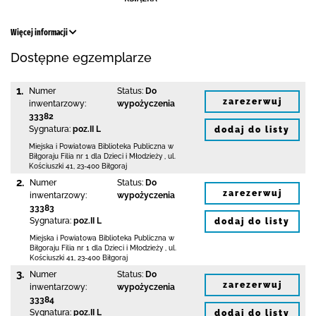
Więcej informacji
Dostępne egzemplarze
1.
Numer
Status:
Do
zarezerwuj
inwentarzowy:
wypożyczenia
33382
Sygnatura:
poz.II L
dodaj do listy
Miejska i Powiatowa Biblioteka Publiczna
w
Biłgoraju Filia nr 1 dla Dzieci i Młodzieży
,
ul.
Kościuszki 41
,
23-400 Biłgoraj
2.
Numer
Status:
Do
zarezerwuj
inwentarzowy:
wypożyczenia
33383
Sygnatura:
poz.II L
dodaj do listy
Miejska i Powiatowa Biblioteka Publiczna
w
Biłgoraju Filia nr 1 dla Dzieci i Młodzieży
,
ul.
Kościuszki 41
,
23-400 Biłgoraj
3.
Numer
Status:
Do
zarezerwuj
inwentarzowy:
wypożyczenia
33384
Sygnatura:
poz.II L
dodaj do listy