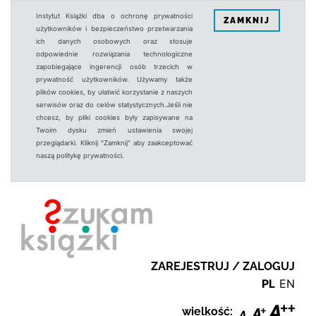
Instytut Książki dba o ochronę prywatności
ZAMKNIJ
użytkowników i bezpieczeństwo przetwarzania
ich danych osobowych oraz stosuje
odpowiednie rozwiązania technologiczne
zapobiegające ingerencji osób trzecich w
prywatność użytkowników. Używamy także
plików cookies, by ułatwić korzystanie z naszych
serwisów oraz do celów statystycznych.Jeśli nie
chcesz, by pliki cookies były zapisywane na
Twoim dysku zmień ustawienia swojej
przeglądarki. Kliknij "Zamknij" aby zaakceptować
naszą politykę prywatności.
ZAREJESTRUJ / ZALOGUJ
PL
EN
wielkość: