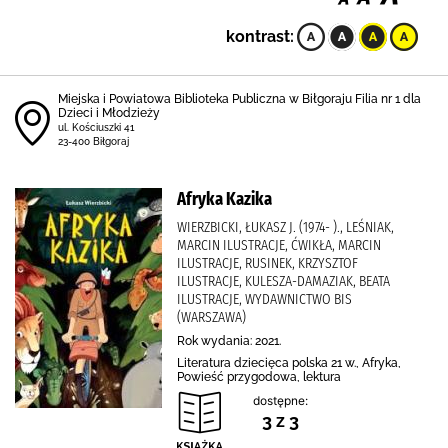
kontrast:
Miejska i Powiatowa Biblioteka Publiczna w Biłgoraju Filia nr 1 dla
Dzieci i Młodzieży
ul. Kościuszki 41
23-400 Biłgoraj
Afryka Kazika
WIERZBICKI, ŁUKASZ J. (1974- )., LEŚNIAK,
MARCIN ILUSTRACJE, ĆWIKŁA, MARCIN
ILUSTRACJE, RUSINEK, KRZYSZTOF
ILUSTRACJE, KULESZA-DAMAZIAK, BEATA
ILUSTRACJE, WYDAWNICTWO BIS
(WARSZAWA)
Rok wydania: 2021.
Literatura dziecięca polska 21 w., Afryka,
Powieść przygodowa, lektura
dostępne:
3 z 3