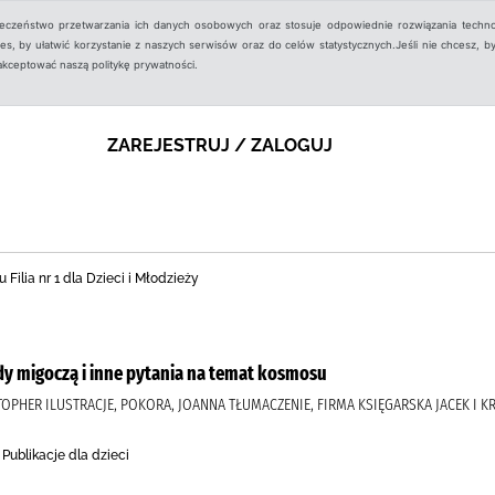
ieczeństwo przetwarzania ich danych osobowych oraz stosuje odpowiednie rozwiązania techno
, by ułatwić korzystanie z naszych serwisów oraz do celów statystycznych.Jeśli nie chcesz, by
aakceptować naszą politykę prywatności.
ZAREJESTRUJ / ZALOGUJ
 Filia nr 1 dla Dzieci i Młodzieży
y migoczą i inne pytania na temat kosmosu
STOPHER ILUSTRACJE, POKORA, JOANNA TŁUMACZENIE, FIRMA KSIĘGARSKA JACEK I K
Publikacje dla dzieci