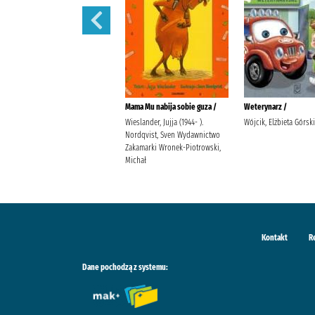
Martynka i wielkie sprzątanie /
Mama Mu nabija sobie guza /
Weterynarz /
Delahaye, Gilbert (1923-1997).
Wieslander, Jujja (1944- ).
Wójcik, Elżbieta Górsk
Chotomska, Wanda (1929- ).
Nordqvist, Sven Wydawnictwo
Marlier, Marcel (1930- ).
Zakamarki Wronek-Piotrowski,
Michał
Kontakt
R
Dane pochodzą z systemu: