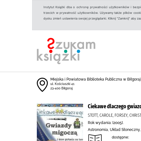
Instytut Książki dba o ochronę prywatności użytkowników i bezp
trzecich w prywatność użytkowników. Używamy także plików cookies
dysku zmień ustawienia swojej przeglądarki. Kliknij "Zamknij" aby z
Miejska i Powiatowa Biblioteka Publiczna w Biłgoraju
ul. Kościuszki 41
23-400 Biłgoraj
Ciekawe dlaczego gwiazd
STOTT, CAROLE, FORSEY, CHRI
Rok wydania: [2005].
Astronomia, Układ Słoneczny, 
dostępne: