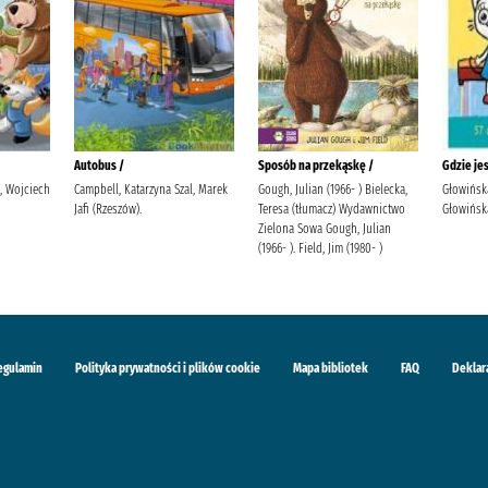
Autobus /
Sposób na przekąskę /
Gdzie je
i, Wojciech
Campbell, Katarzyna Szal, Marek
Gough, Julian (1966- ) Bielecka,
Głowińsk
Jafi (Rzeszów).
Teresa (tłumacz) Wydawnictwo
Głowińska
Zielona Sowa Gough, Julian
(1966- ). Field, Jim (1980- )
egulamin
Polityka prywatności i plików cookie
Mapa bibliotek
FAQ
Deklar