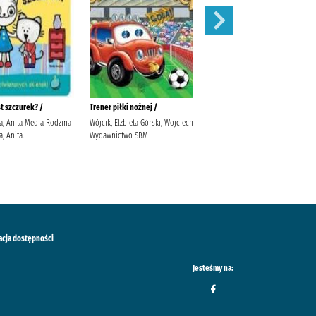
st szczurek? /
Trener piłki nożnej /
W co się ubierzemy?/
a, Anita Media Rodzina
Wójcik, Elżbieta Górski, Wojciech
Głowińska, Anita Głowińska,
, Anita.
Wydawnictwo SBM
Anita Media Rodzina. Głowińska,
Anita
acja dostępności
Jesteśmy na: