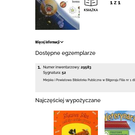
1 z 1
Więcej informacji
Dostępne egzemplarze
1.
Numer inwentarzowy:
29583
Sygnatura:
52
Miejska i Powiatowa Biblioteka Publiczna
w Biłgoraju Filia nr 1 d
Najczęściej wypożyczane