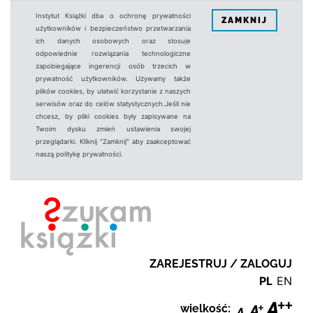
Instytut Książki dba o ochronę prywatności
ZAMKNIJ
użytkowników i bezpieczeństwo przetwarzania
ich danych osobowych oraz stosuje
odpowiednie rozwiązania technologiczne
zapobiegające ingerencji osób trzecich w
prywatność użytkowników. Używamy także
plików cookies, by ułatwić korzystanie z naszych
serwisów oraz do celów statystycznych.Jeśli nie
chcesz, by pliki cookies były zapisywane na
Twoim dysku zmień ustawienia swojej
przeglądarki. Kliknij "Zamknij" aby zaakceptować
naszą politykę prywatności.
ZAREJESTRUJ / ZALOGUJ
PL
EN
wielkość: