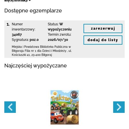
Więcej informacji
Dostępne egzemplarze
1.
Numer
Status:
W
zarezerwuj
inwentarzowy:
wypożyczeniu
34067
Termin zwrotu:
Sygnatura:
poz.0
2026/07/30
dodaj do listy
Miejska i Powiatowa Biblioteka Publiczna
w
Biłgoraju Filia nr 1 dla Dzieci i Młodzieży
,
ul.
Kościuszki 41
,
23-400 Biłgoraj
Najczęściej wypożyczane