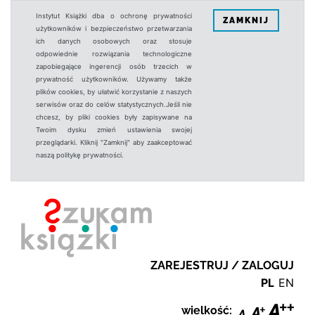
Instytut Książki dba o ochronę prywatności
ZAMKNIJ
użytkowników i bezpieczeństwo przetwarzania
ich danych osobowych oraz stosuje
odpowiednie rozwiązania technologiczne
zapobiegające ingerencji osób trzecich w
prywatność użytkowników. Używamy także
plików cookies, by ułatwić korzystanie z naszych
serwisów oraz do celów statystycznych.Jeśli nie
chcesz, by pliki cookies były zapisywane na
Twoim dysku zmień ustawienia swojej
przeglądarki. Kliknij "Zamknij" aby zaakceptować
naszą politykę prywatności.
ZAREJESTRUJ / ZALOGUJ
PL
EN
wielkość: