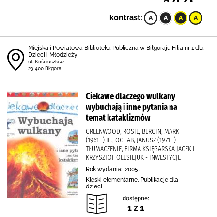
kontrast:
Miejska i Powiatowa Biblioteka Publiczna w Biłgoraju Filia nr 1 dla
Dzieci i Młodzieży
ul. Kościuszki 41
23-400 Biłgoraj
Ciekawe dlaczego wulkany
wybuchają i inne pytania na
temat kataklizmów
GREENWOOD, ROSIE, BERGIN, MARK
(1961- ) IL., OCHAB, JANUSZ (1971- )
TŁUMACZENIE, FIRMA KSIĘGARSKA JACEK I
KRZYSZTOF OLESIEJUK - INWESTYCJE
Rok wydania: [2005].
Klęski elementarne, Publikacje dla
dzieci
dostępne:
1 z 1