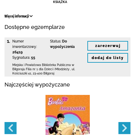
Więcej informacji
Dostępne egzemplarze
1.
Numer
Status:
Do
zarezerwuj
inwentarzowy:
wypożyczenia
26419
Sygnatura:
55
dodaj do listy
Miejska i Powiatowa Biblioteka Publiczna
w
Biłgoraju Filia nr 1 dla Dzieci i Młodzieży
,
ul.
Kościuszki 41
,
23-400 Biłgoraj
Najczęściej wypożyczane