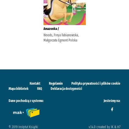
Amazonka /
Woods, Freya Fabianowska,
Małgorzata Egmont Polska
Kontakt
Regulamin
Polityka prywatności i plików cookie
Mapa bibliotek
FAQ
Deklaracja dostępności
Dane pochodzą z systemu:
Jesteśmy na:
© 2019 Instytut Książki
v.1.4.0 created by IK & H7