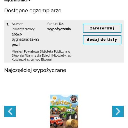
Więcej informacji
Dostępne egzemplarze
1.
Numer
Status:
Do
zarezerwuj
inwentarzowy:
wypożyczenia
30940
Sygnatura:
82-93
dodaj do listy
poz.I
Miejska i Powiatowa Biblioteka Publiczna
w
Biłgoraju Filia nr 1 dla Dzieci i Młodzieży
,
ul.
Kościuszki 41
,
23-400 Biłgoraj
Najczęściej wypożyczane