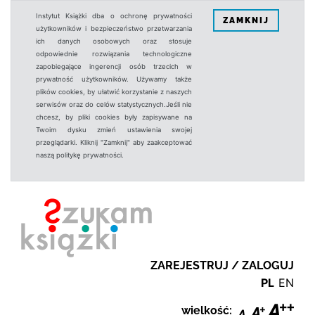
Instytut Książki dba o ochronę prywatności
ZAMKNIJ
użytkowników i bezpieczeństwo przetwarzania
ich danych osobowych oraz stosuje
odpowiednie rozwiązania technologiczne
zapobiegające ingerencji osób trzecich w
prywatność użytkowników. Używamy także
plików cookies, by ułatwić korzystanie z naszych
serwisów oraz do celów statystycznych.Jeśli nie
chcesz, by pliki cookies były zapisywane na
Twoim dysku zmień ustawienia swojej
przeglądarki. Kliknij "Zamknij" aby zaakceptować
naszą politykę prywatności.
ZAREJESTRUJ / ZALOGUJ
PL
EN
wielkość: