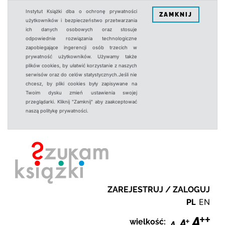
Instytut Książki dba o ochronę prywatności
ZAMKNIJ
użytkowników i bezpieczeństwo przetwarzania
ich danych osobowych oraz stosuje
odpowiednie rozwiązania technologiczne
zapobiegające ingerencji osób trzecich w
prywatność użytkowników. Używamy także
plików cookies, by ułatwić korzystanie z naszych
serwisów oraz do celów statystycznych.Jeśli nie
chcesz, by pliki cookies były zapisywane na
Twoim dysku zmień ustawienia swojej
przeglądarki. Kliknij "Zamknij" aby zaakceptować
naszą politykę prywatności.
ZAREJESTRUJ / ZALOGUJ
PL
EN
wielkość: