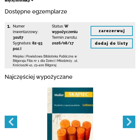
Więcej informacji
Dostępne egzemplarze
1.
Numer
Status:
W
zarezerwuj
inwentarzowy:
wypożyczeniu
30167
Termin zwrotu:
Sygnatura:
82-93
2026/08/17
dodaj do listy
poz.I
Miejska i Powiatowa Biblioteka Publiczna
w
Biłgoraju Filia nr 1 dla Dzieci i Młodzieży
,
ul.
Kościuszki 41
,
23-400 Biłgoraj
Najczęściej wypożyczane