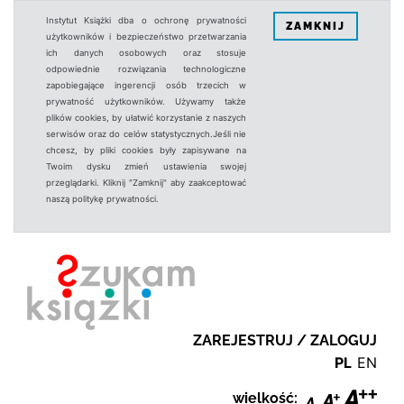
Instytut Książki dba o ochronę prywatności
ZAMKNIJ
użytkowników i bezpieczeństwo przetwarzania
ich danych osobowych oraz stosuje
odpowiednie rozwiązania technologiczne
zapobiegające ingerencji osób trzecich w
prywatność użytkowników. Używamy także
plików cookies, by ułatwić korzystanie z naszych
serwisów oraz do celów statystycznych.Jeśli nie
chcesz, by pliki cookies były zapisywane na
Twoim dysku zmień ustawienia swojej
przeglądarki. Kliknij "Zamknij" aby zaakceptować
naszą politykę prywatności.
ZAREJESTRUJ / ZALOGUJ
PL
EN
wielkość: