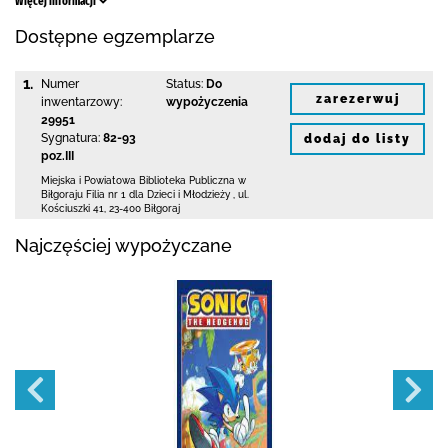
Więcej informacji
Dostępne egzemplarze
1.
Numer
Status:
Do
zarezerwuj
inwentarzowy:
wypożyczenia
29951
Sygnatura:
82-93
dodaj do listy
poz.III
Miejska i Powiatowa Biblioteka Publiczna
w
Biłgoraju Filia nr 1 dla Dzieci i Młodzieży
,
ul.
Kościuszki 41
,
23-400 Biłgoraj
Najczęściej wypożyczane