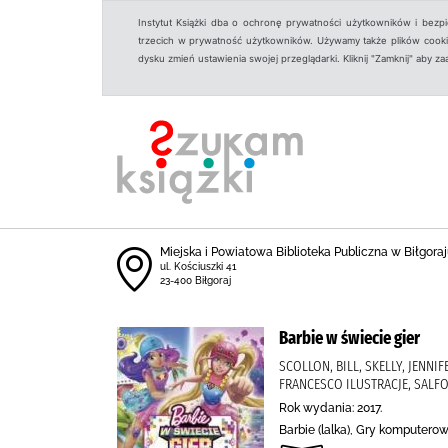
Instytut Książki dba o ochronę prywatności użytkowników i bezp
trzecich w prywatność użytkowników. Używamy także plików cookies
dysku zmień ustawienia swojej przeglądarki. Kliknij "Zamknij" aby z
Miejska i Powiatowa Biblioteka Publiczna w Biłgoraju
ul. Kościuszki 41
23-400 Biłgoraj
Barbie w świecie gier
SCOLLON, BILL, SKELLY, JENNI
FRANCESCO ILUSTRACJE, SALFO
Rok wydania: 2017.
Barbie (lalka), Gry komputero