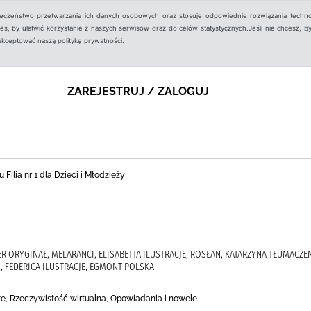
ieczeństwo przetwarzania ich danych osobowych oraz stosuje odpowiednie rozwiązania techno
, by ułatwić korzystanie z naszych serwisów oraz do celów statystycznych.Jeśli nie chcesz, by
aakceptować naszą politykę prywatności.
ZAREJESTRUJ / ZALOGUJ
 Filia nr 1 dla Dzieci i Młodzieży
FER ORYGINAŁ, MELARANCI, ELISABETTA ILUSTRACJE, ROSŁAN, KATARZYNA TŁUMACZEN
, FEDERICA ILUSTRACJE, EGMONT POLSKA
we, Rzeczywistość wirtualna, Opowiadania i nowele