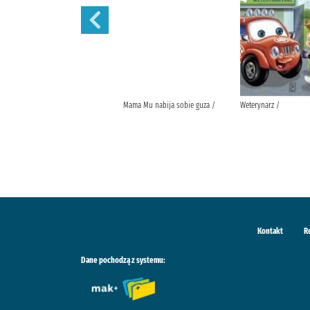
Martynka i wielkie sprzątanie /
Mama Mu nabija sobie guza /
Weterynarz /
Kontakt
R
Dane pochodzą z systemu: