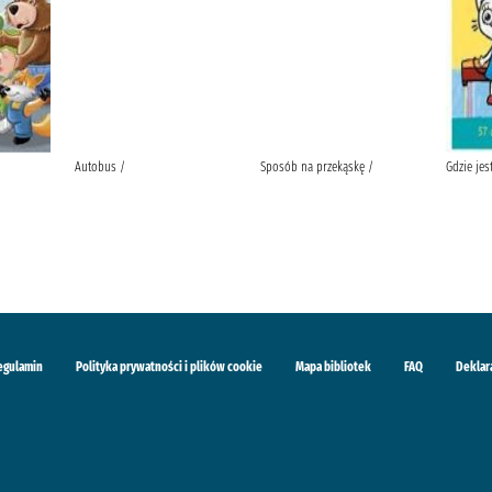
Autobus /
Sposób na przekąskę /
Gdzie jes
egulamin
Polityka prywatności i plików cookie
Mapa bibliotek
FAQ
Deklar