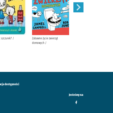
t szczurek? /
Zabawne życie zwierząt
Traktory /
domowych /
acja dostępności
Jesteśmy na: