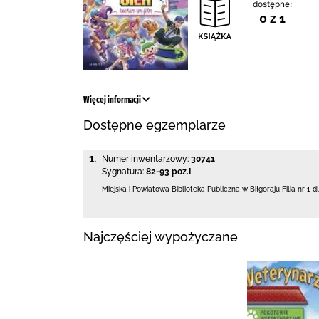
dostępne:
0 z 1
Więcej informacji
Dostępne egzemplarze
1.
Numer inwentarzowy:
30741
Sygnatura:
82-93 poz.I
Miejska i Powiatowa Biblioteka Publiczna
w Biłgoraju Filia nr 1 d
Najczęściej wypożyczane