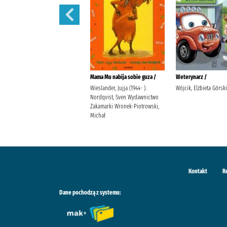
Martynka i wielkie sprzątanie /
Mama Mu nabija sobie guza /
Weterynarz /
Delahaye, Gilbert (1923-1997).
Wieslander, Jujja (1944- ).
Wójcik, Elżbieta Górsk
Chotomska, Wanda (1929- ).
Nordqvist, Sven Wydawnictwo
Marlier, Marcel (1930- ).
Zakamarki Wronek-Piotrowski,
Michał
Kontakt
R
Dane pochodzą z systemu: