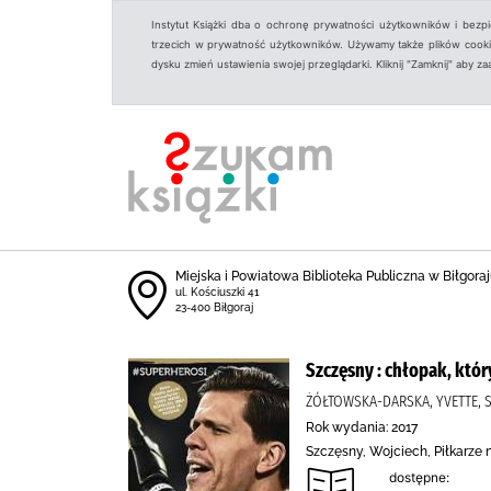
Instytut Książki dba o ochronę prywatności użytkowników i bezp
trzecich w prywatność użytkowników. Używamy także plików cookies
dysku zmień ustawienia swojej przeglądarki. Kliknij "Zamknij" aby z
Miejska i Powiatowa Biblioteka Publiczna w Biłgoraju
ul. Kościuszki 41
23-400 Biłgoraj
Szczęsny : chłopak, któ
ŻÓŁTOWSKA-DARSKA, YVETTE, S
Rok wydania: 2017
Szczęsny, Wojciech, Piłkarze 
dostępne: