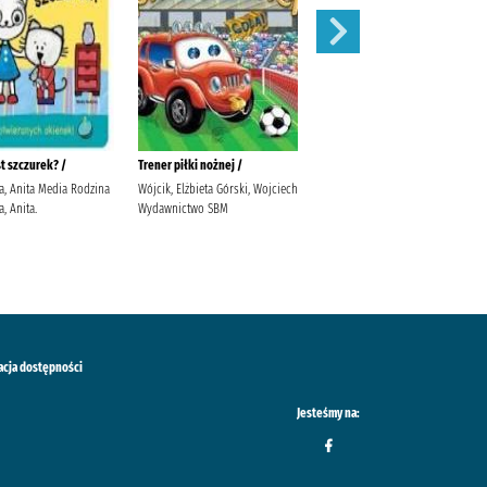
st szczurek? /
Trener piłki nożnej /
W co się ubierzemy?/
a, Anita Media Rodzina
Wójcik, Elżbieta Górski, Wojciech
Głowińska, Anita Głowińska,
, Anita.
Wydawnictwo SBM
Anita Media Rodzina. Głowińska,
Anita
acja dostępności
Jesteśmy na: