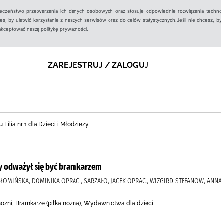
ieczeństwo przetwarzania ich danych osobowych oraz stosuje odpowiednie rozwiązania techno
, by ułatwić korzystanie z naszych serwisów oraz do celów statystycznych.Jeśli nie chcesz, by
aakceptować naszą politykę prywatności.
ZAREJESTRUJ / ZALOGUJ
 Filia nr 1 dla Dzieci i Młodzieży
ry odważył się być bramkarzem
ŁOMIŃSKA, DOMINIKA OPRAC., SARZAŁO, JACEK OPRAC., WIZGIRD-STEFANOW, ANNA 
nożni, Bramkarze (piłka nożna), Wydawnictwa dla dzieci