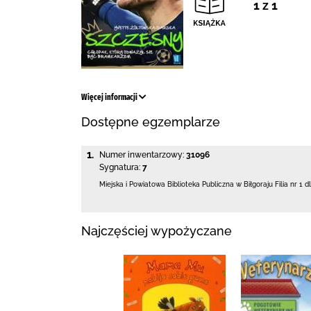
1 z 1
Więcej informacji
Dostępne egzemplarze
1.
Numer inwentarzowy:
31096
Sygnatura:
7
Miejska i Powiatowa Biblioteka Publiczna
w Biłgoraju Filia nr 1 d
Najczęściej wypożyczane