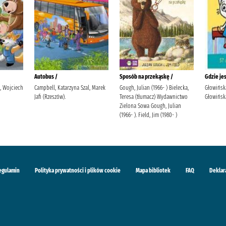
Autobus /
Sposób na przekąskę /
Gdzie je
i, Wojciech
Campbell, Katarzyna Szal, Marek
Gough, Julian (1966- ) Bielecka,
Głowińsk
Jafi (Rzeszów).
Teresa (tłumacz) Wydawnictwo
Głowińska
Zielona Sowa Gough, Julian
(1966- ). Field, Jim (1980- )
egulamin
Polityka prywatności i plików cookie
Mapa bibliotek
FAQ
Deklar