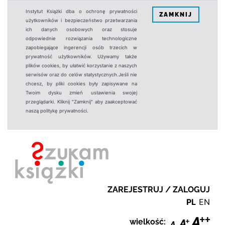
Instytut Książki dba o ochronę prywatności
ZAMKNIJ
użytkowników i bezpieczeństwo przetwarzania
ich danych osobowych oraz stosuje
odpowiednie rozwiązania technologiczne
zapobiegające ingerencji osób trzecich w
prywatność użytkowników. Używamy także
plików cookies, by ułatwić korzystanie z naszych
serwisów oraz do celów statystycznych.Jeśli nie
chcesz, by pliki cookies były zapisywane na
Twoim dysku zmień ustawienia swojej
przeglądarki. Kliknij "Zamknij" aby zaakceptować
naszą politykę prywatności.
ZAREJESTRUJ / ZALOGUJ
PL
EN
wielkość: