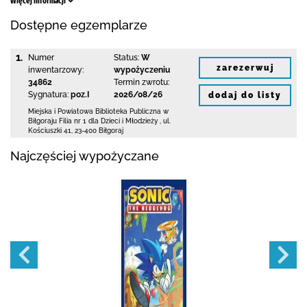
Więcej informacji
Dostępne egzemplarze
1.
Numer
Status:
W
zarezerwuj
inwentarzowy:
wypożyczeniu
34862
Termin zwrotu:
Sygnatura:
poz.I
2026/08/26
dodaj do listy
Miejska i Powiatowa Biblioteka Publiczna
w
Biłgoraju Filia nr 1 dla Dzieci i Młodzieży
,
ul.
Kościuszki 41
,
23-400 Biłgoraj
Najczęściej wypożyczane