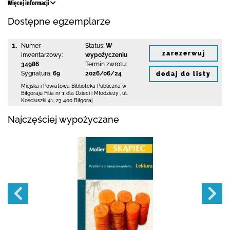
Więcej informacji
Dostępne egzemplarze
1.
Numer
Status:
W
zarezerwuj
inwentarzowy:
wypożyczeniu
34986
Termin zwrotu:
Sygnatura:
69
2026/06/24
dodaj do listy
Miejska i Powiatowa Biblioteka Publiczna
w
Biłgoraju Filia nr 1 dla Dzieci i Młodzieży
,
ul.
Kościuszki 41
,
23-400 Biłgoraj
Najczęściej wypożyczane