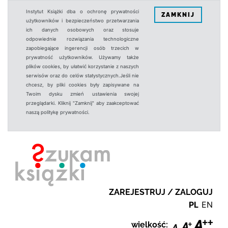
Instytut Książki dba o ochronę prywatności
ZAMKNIJ
użytkowników i bezpieczeństwo przetwarzania
ich danych osobowych oraz stosuje
odpowiednie rozwiązania technologiczne
zapobiegające ingerencji osób trzecich w
prywatność użytkowników. Używamy także
plików cookies, by ułatwić korzystanie z naszych
serwisów oraz do celów statystycznych.Jeśli nie
chcesz, by pliki cookies były zapisywane na
Twoim dysku zmień ustawienia swojej
przeglądarki. Kliknij "Zamknij" aby zaakceptować
naszą politykę prywatności.
ZAREJESTRUJ / ZALOGUJ
PL
EN
wielkość: