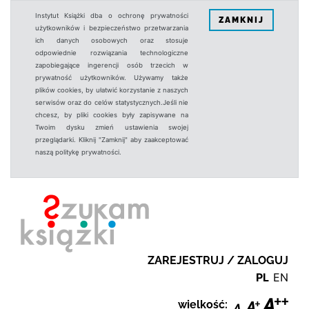
Instytut Książki dba o ochronę prywatności
ZAMKNIJ
użytkowników i bezpieczeństwo przetwarzania
ich danych osobowych oraz stosuje
odpowiednie rozwiązania technologiczne
zapobiegające ingerencji osób trzecich w
prywatność użytkowników. Używamy także
plików cookies, by ułatwić korzystanie z naszych
serwisów oraz do celów statystycznych.Jeśli nie
chcesz, by pliki cookies były zapisywane na
Twoim dysku zmień ustawienia swojej
przeglądarki. Kliknij "Zamknij" aby zaakceptować
naszą politykę prywatności.
ZAREJESTRUJ / ZALOGUJ
PL
EN
wielkość: