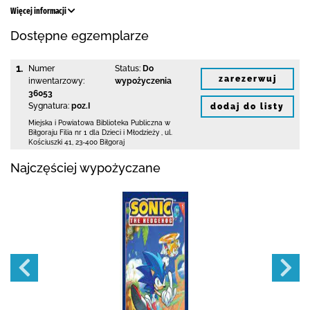
Więcej informacji
Dostępne egzemplarze
1.
Numer
Status:
Do
zarezerwuj
inwentarzowy:
wypożyczenia
36053
Sygnatura:
poz.I
dodaj do listy
Miejska i Powiatowa Biblioteka Publiczna
w
Biłgoraju Filia nr 1 dla Dzieci i Młodzieży
,
ul.
Kościuszki 41
,
23-400 Biłgoraj
Najczęściej wypożyczane