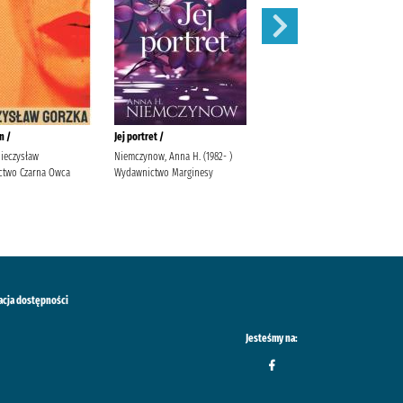
n /
Jej portret /
Dobrze mi się z tobą rozmawia
Mieczysław
Niemczynow, Anna H. (1982- )
Krauze, Magdalena Wydawnictwo
two Czarna Owca
Wydawnictwo Marginesy
Mięta
acja dostępności
Jesteśmy na: