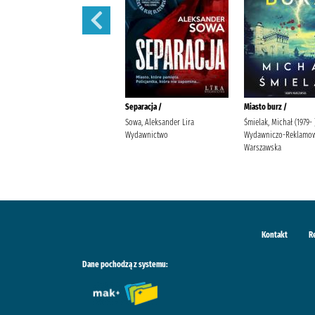
Przyczyna zgonu /
Separacja /
Miasto burz /
Cook, Robin (1940- ) Szymański,
Sowa, Aleksander Lira
Śmielak, Michał (1979-
Maciej (tłumacz) Dom
Wydawnictwo
Wydawniczo-Reklamow
Wydawniczy Rebis
Warszawska
Kontakt
R
Dane pochodzą z systemu: