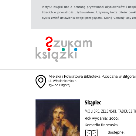
Instytut Książki dba o ochronę prywatności użytkowników i bezp
trzecich w prywatność użytkowników. Używamy także plików cookies
dysku zmień ustawienia swojej przeglądarki. Kliknij "Zamknij" aby z
Miejska i Powiatowa Biblioteka Publiczna w Biłgoraju
ul. Włosiankarska 5
23-400 Biłgoraj
Skąpiec
MOLIÈRE, ŻELEŃSKI, TADEUSZ T
Rok wydania: [2000].
Komedia francuska
dostępne: