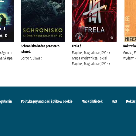
Schronisko które przestało
Frela /
Rok zmia
istnieć.
 ) Agencja
Majcher, Magdalena (1990- )
Gorzka, 
a Skarpa
Gortych, Sławek
Grupa Wydawnicza Foksal
Wydawnic
Majcher, Magdalena (1990- ).
egulamin
Polityka prywatności i plików cookie
Mapa bibliotek
FAQ
Deklar