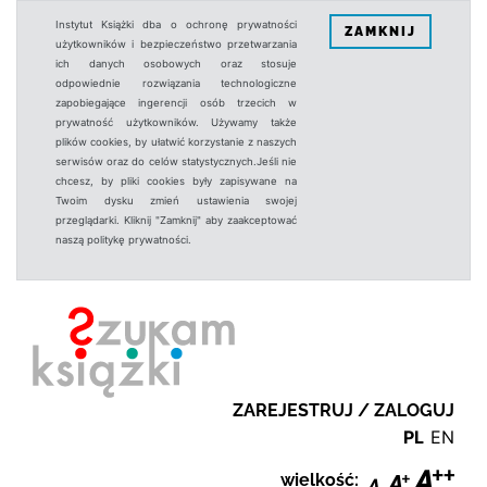
Instytut Książki dba o ochronę prywatności
ZAMKNIJ
użytkowników i bezpieczeństwo przetwarzania
ich danych osobowych oraz stosuje
odpowiednie rozwiązania technologiczne
zapobiegające ingerencji osób trzecich w
prywatność użytkowników. Używamy także
plików cookies, by ułatwić korzystanie z naszych
serwisów oraz do celów statystycznych.Jeśli nie
chcesz, by pliki cookies były zapisywane na
Twoim dysku zmień ustawienia swojej
przeglądarki. Kliknij "Zamknij" aby zaakceptować
naszą politykę prywatności.
ZAREJESTRUJ / ZALOGUJ
PL
EN
wielkość: