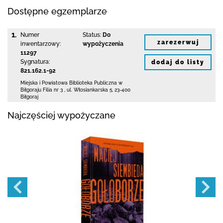
Dostępne egzemplarze
1.
Numer
Status:
Do
zarezerwuj
inwentarzowy:
wypożyczenia
11297
Sygnatura:
dodaj do listy
821.162.1-92
Miejska i Powiatowa Biblioteka Publiczna
w
Biłgoraju Filia nr 3
,
ul. Włosiankarska 5
,
23-400
Biłgoraj
Najczęściej wypożyczane