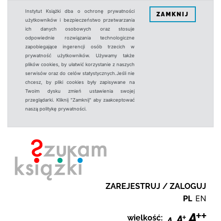
Instytut Książki dba o ochronę prywatności
ZAMKNIJ
użytkowników i bezpieczeństwo przetwarzania
ich danych osobowych oraz stosuje
odpowiednie rozwiązania technologiczne
zapobiegające ingerencji osób trzecich w
prywatność użytkowników. Używamy także
plików cookies, by ułatwić korzystanie z naszych
serwisów oraz do celów statystycznych.Jeśli nie
chcesz, by pliki cookies były zapisywane na
Twoim dysku zmień ustawienia swojej
przeglądarki. Kliknij "Zamknij" aby zaakceptować
naszą politykę prywatności.
ZAREJESTRUJ / ZALOGUJ
PL
EN
wielkość: