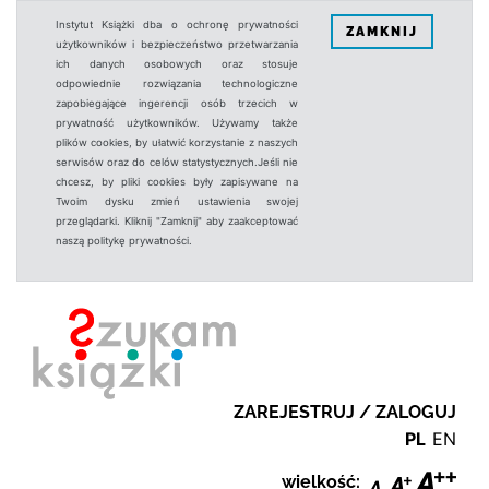
Instytut Książki dba o ochronę prywatności
ZAMKNIJ
użytkowników i bezpieczeństwo przetwarzania
ich danych osobowych oraz stosuje
odpowiednie rozwiązania technologiczne
zapobiegające ingerencji osób trzecich w
prywatność użytkowników. Używamy także
plików cookies, by ułatwić korzystanie z naszych
serwisów oraz do celów statystycznych.Jeśli nie
chcesz, by pliki cookies były zapisywane na
Twoim dysku zmień ustawienia swojej
przeglądarki. Kliknij "Zamknij" aby zaakceptować
naszą politykę prywatności.
ZAREJESTRUJ / ZALOGUJ
PL
EN
wielkość: