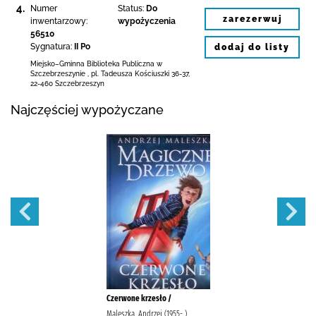
4.
Numer
Status:
Do
zarezerwuj
inwentarzowy:
wypożyczenia
56510
Sygnatura:
II Po
dodaj do listy
Miejsko–Gminna Biblioteka Publiczna
w
Szczebrzeszynie
,
pl. Tadeusza Kościuszki 36-37
,
22-460 Szczebrzeszyn
Najczęściej wypożyczane
Czerwone krzesło /
Maleszka, Andrzej (1955- )