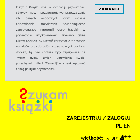
Instytut Książki dba o ochronę prywatności
ZAMKNIJ
użytkowników i bezpieczeństwo przetwarzania
ich danych osobowych oraz stosuje
odpowiednie rozwiązania technologiczne
zapobiegające ingerencji osób trzecich w
prywatność użytkowników. Używamy także
plików cookies, by ułatwić korzystanie z naszych
serwisów oraz do celów statystycznych.Jeśli nie
chcesz, by pliki cookies były zapisywane na
Twoim dysku zmień ustawienia swojej
przeglądarki. Kliknij "Zamknij" aby zaakceptować
naszą politykę prywatności.
ZAREJESTRUJ / ZALOGUJ
PL
EN
wielkość: