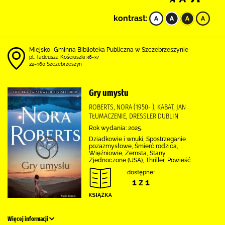
kontrast:
Miejsko–Gminna Biblioteka Publiczna w Szczebrzeszynie
pl. Tadeusza Kościuszki 36-37
22-460 Szczebrzeszyn
Gry umysłu
ROBERTS, NORA (1950- ), KABAT, JAN
TŁUMACZENIE, DRESSLER DUBLIN
Rok wydania: 2025.
Dziadkowie i wnuki, Spostrzeganie
pozazmysłowe, Śmierć rodzica,
Więźniowie, Zemsta, Stany
Zjednoczone (USA), Thriller, Powieść
dostępne:
1 z 1
Więcej informacji