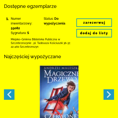
Dostępne egzemplarze
1.
Numer
Status:
Do
zarezerwuj
inwentarzowy:
wypożyczenia
59082
Sygnatura:
S
dodaj do listy
Miejsko–Gminna Biblioteka Publiczna
w
Szczebrzeszynie
,
pl. Tadeusza Kościuszki 36-37
,
22-460 Szczebrzeszyn
Najczęściej wypożyczane