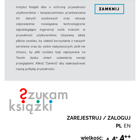
Instytut Książki dba o ochronę prywatności
ZAMKNIJ
użytkowników i bezpieczeństwo przetwarzania
ich danych osobowych oraz stosuje
odpowiednie rozwiązania technologiczne
zapobiegające ingerencji osób trzecich w
prywatność użytkowników. Używamy także
plików cookies, by ułatwić korzystanie z naszych
serwisów oraz do celów statystycznych.Jeśli nie
chcesz, by pliki cookies były zapisywane na
Twoim dysku zmień ustawienia swojej
przeglądarki. Kliknij "Zamknij" aby zaakceptować
naszą politykę prywatności.
ZAREJESTRUJ / ZALOGUJ
PL
EN
wielkość: