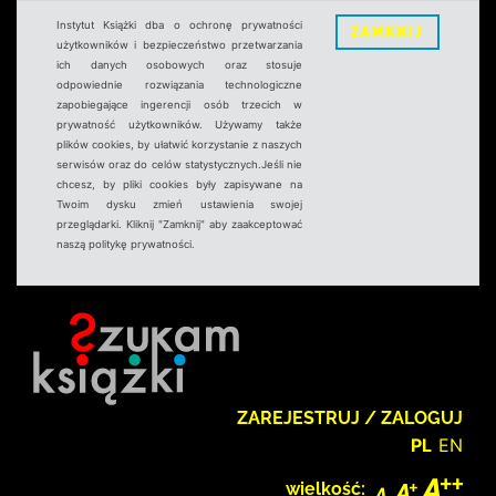
Instytut Książki dba o ochronę prywatności
ZAMKNIJ
użytkowników i bezpieczeństwo przetwarzania
ich danych osobowych oraz stosuje
odpowiednie rozwiązania technologiczne
zapobiegające ingerencji osób trzecich w
prywatność użytkowników. Używamy także
plików cookies, by ułatwić korzystanie z naszych
serwisów oraz do celów statystycznych.Jeśli nie
chcesz, by pliki cookies były zapisywane na
Twoim dysku zmień ustawienia swojej
przeglądarki. Kliknij "Zamknij" aby zaakceptować
naszą politykę prywatności.
ZAREJESTRUJ / ZALOGUJ
PL
EN
wielkość: