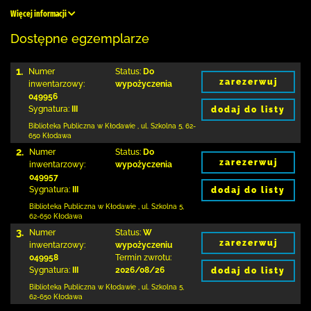
Więcej informacji
Dostępne egzemplarze
1.
Numer
Status:
Do
zarezerwuj
inwentarzowy:
wypożyczenia
049956
Sygnatura:
III
dodaj do listy
Biblioteka Publiczna w Kłodawie
,
ul. Szkolna 5
,
62-
650 Kłodawa
2.
Numer
Status:
Do
zarezerwuj
inwentarzowy:
wypożyczenia
049957
Sygnatura:
III
dodaj do listy
Biblioteka Publiczna w Kłodawie
,
ul. Szkolna 5
,
62-650 Kłodawa
3.
Numer
Status:
W
zarezerwuj
inwentarzowy:
wypożyczeniu
049958
Termin zwrotu:
Sygnatura:
III
2026/08/26
dodaj do listy
Biblioteka Publiczna w Kłodawie
,
ul. Szkolna 5
,
62-650 Kłodawa