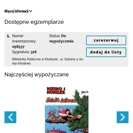
Więcej informacji
Dostępne egzemplarze
1.
Numer
Status:
Do
zarezerwuj
inwentarzowy:
wypożyczenia
056537
Sygnatura:
316
dodaj do listy
Biblioteka Publiczna w Kłodawie
,
ul. Szkolna 5
,
62-
650 Kłodawa
Najczęściej wypożyczane