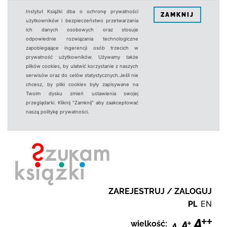
Instytut Książki dba o ochronę prywatności
ZAMKNIJ
użytkowników i bezpieczeństwo przetwarzania
ich danych osobowych oraz stosuje
odpowiednie rozwiązania technologiczne
zapobiegające ingerencji osób trzecich w
prywatność użytkowników. Używamy także
plików cookies, by ułatwić korzystanie z naszych
serwisów oraz do celów statystycznych.Jeśli nie
chcesz, by pliki cookies były zapisywane na
Twoim dysku zmień ustawienia swojej
przeglądarki. Kliknij "Zamknij" aby zaakceptować
naszą politykę prywatności.
ZAREJESTRUJ / ZALOGUJ
PL
EN
wielkość: