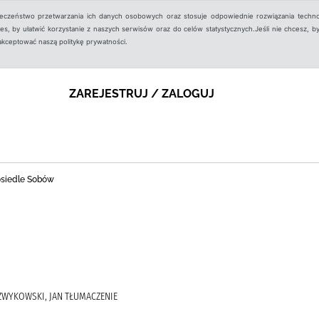
ieczeństwo przetwarzania ich danych osobowych oraz stosuje odpowiednie rozwiązania techno
, by ułatwić korzystanie z naszych serwisów oraz do celów statystycznych.Jeśli nie chcesz, by
aakceptować naszą politykę prywatności.
ZAREJESTRUJ / ZALOGUJ
 osiedle Sobów
SZWYKOWSKI, JAN TŁUMACZENIE