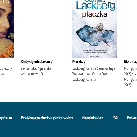
Kiedy cię odnalazłam /
Płaczka /
Biała mag
Społeczny
Zakrzewska, Agnieszka
Läckberg, Camilla Sawicka, Inga
Montgome
nak
Wydawnictwo Filia
Wydawnictwo Czarna Owca
1942) Kaz
Läckberg, Camilla
Montgome
1942).
egulamin
Polityka prywatności i plików cookie
Mapa bibliotek
FAQ
Deklar