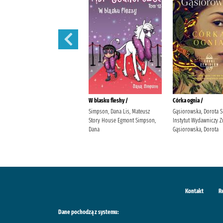
Córka powietrza /
W blasku fleshy /
Córka ognia /
Gąsiorowska, Dorota Społeczny
Simpson, Dana Lis, Mateusz
Gąsiorowska, Dorota 
Instytut Wydawniczy Znak
Story House Egmont Simpson,
Instytut Wydawniczy Z
Gąsiorowska, Dorota
Dana
Gąsiorowska, Dorota
Kontakt
R
Dane pochodzą z systemu: