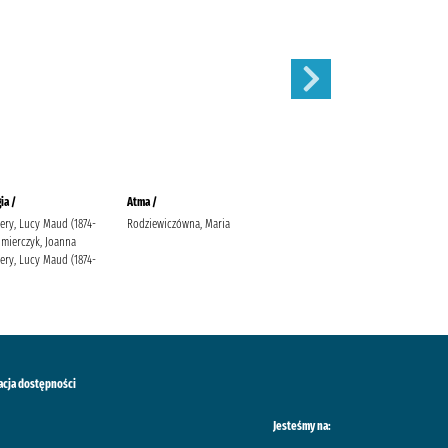
ia /
Atma /
Klejnot /
ry, Lucy Maud (1874-
Rodziewiczówna, Maria
Rodziewiczówna, Maria
imierczyk, Joanna
ry, Lucy Maud (1874-
acja dostępności
Jesteśmy na: