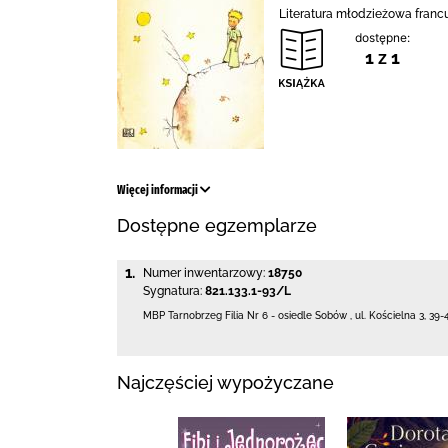
Literatura młodzieżowa francu
dostępne:
1 z 1
Więcej informacji
Dostępne egzemplarze
1.
Numer inwentarzowy:
18750
Sygnatura:
821.133.1-93/L
MBP Tarnobrzeg
Filia Nr 6 - osiedle Sobów
,
ul. Kościelna 3
,
39-
Najczęściej wypożyczane