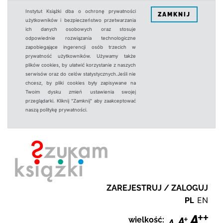
Instytut Książki dba o ochronę prywatności
ZAMKNIJ
użytkowników i bezpieczeństwo przetwarzania
ich danych osobowych oraz stosuje
odpowiednie rozwiązania technologiczne
zapobiegające ingerencji osób trzecich w
prywatność użytkowników. Używamy także
plików cookies, by ułatwić korzystanie z naszych
serwisów oraz do celów statystycznych.Jeśli nie
chcesz, by pliki cookies były zapisywane na
Twoim dysku zmień ustawienia swojej
przeglądarki. Kliknij "Zamknij" aby zaakceptować
naszą politykę prywatności.
ZAREJESTRUJ / ZALOGUJ
PL
EN
wielkość: