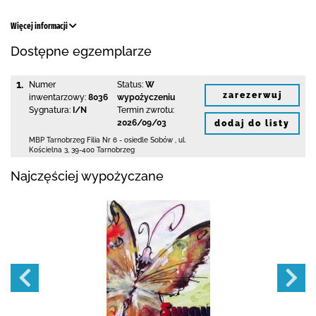
Więcej informacji
Dostępne egzemplarze
1.
Numer
Status:
W
zarezerwuj
inwentarzowy:
8036
wypożyczeniu
Sygnatura:
I/N
Termin zwrotu:
2026/09/03
dodaj do listy
MBP Tarnobrzeg
Filia Nr 6 - osiedle Sobów
,
ul.
Kościelna 3
,
39-400 Tarnobrzeg
Najczęściej wypożyczane