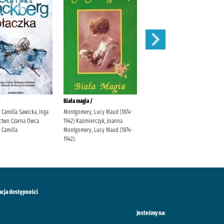
/
Biała magia /
Atma /
 Camilla Sawicka, Inga
Montgomery, Lucy Maud (1874-
Rodziewiczówna, Maria
two Czarna Owca
1942) Kazimierczyk, Joanna
 Camilla
Montgomery, Lucy Maud (1874-
1942).
acja dostępności
Jesteśmy na: