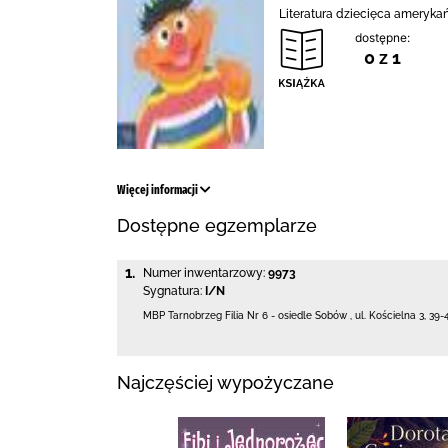
Literatura dziecięca amerykańs
dostępne:
0 z 1
Więcej informacji
Dostępne egzemplarze
1.
Numer inwentarzowy:
9973
Sygnatura:
I/N
MBP Tarnobrzeg
Filia Nr 6 - osiedle Sobów
,
ul. Kościelna 3
,
39-
Najczęściej wypożyczane