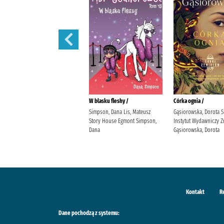
Córka powietrza /
W blasku fleshy /
Córka ognia /
Gąsiorowska, Dorota Społeczny
Simpson, Dana Lis, Mateusz
Gąsiorowska, Dorota 
Instytut Wydawniczy Znak
Story House Egmont Simpson,
Instytut Wydawniczy Z
Gąsiorowska, Dorota
Dana
Gąsiorowska, Dorota
Kontakt
R
Dane pochodzą z systemu: