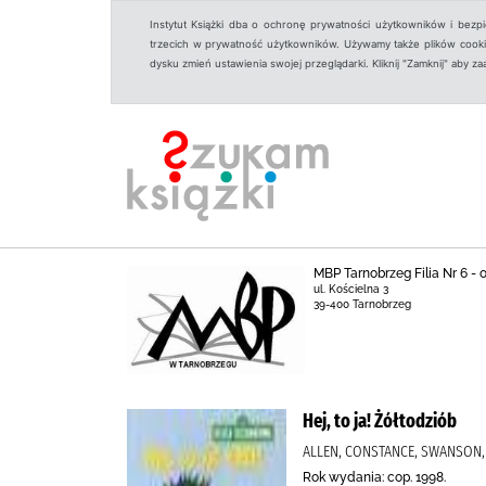
Instytut Książki dba o ochronę prywatności użytkowników i bezp
trzecich w prywatność użytkowników. Używamy także plików cookies
dysku zmień ustawienia swojej przeglądarki. Kliknij "Zamknij" aby z
MBP Tarnobrzeg Filia Nr 6 -
ul. Kościelna 3
39-400 Tarnobrzeg
Hej, to ja! Żółtodziób
ALLEN, CONSTANCE, SWANSON,
Rok wydania: cop. 1998.