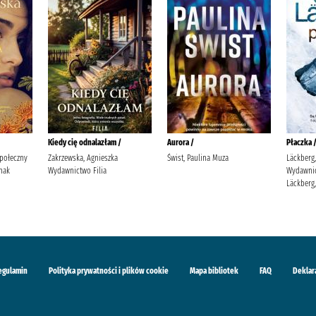
Kiedy cię odnalazłam /
Aurora /
Płaczka 
Społeczny
Zakrzewska, Agnieszka
Świst, Paulina Muza
Läckberg,
nak
Wydawnictwo Filia
Wydawnic
Läckberg,
egulamin
Polityka prywatności i plików cookie
Mapa bibliotek
FAQ
Deklar