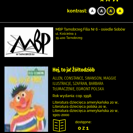
kontrast:
MBP Tarnobrzeg Filia Nr 6 - osiedle Sobów
ul. Kościelna 3
39-400 Tarnobrzeg
Hej, to ja! Żółtodziób
ALLEN, CONSTANCE, SWANSON, MAGGIE
ILUSTRACJE, SZAFRAN, BARBARA
TŁUMACZENIE, EGMONT POLSKA
Rok wydania: cop. 1998.
Literatura dziecięca amerykańska 20 w.,
Literatura dziecięca polska 20 w.,
Literatura dziecięca amerykańska 20 w.,
1901-2000
dostępne:
0 z 1