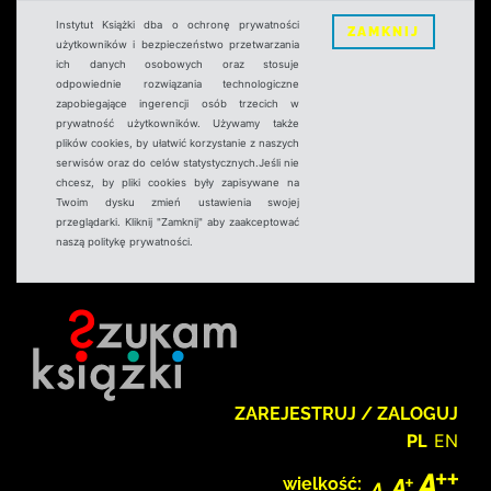
Instytut Książki dba o ochronę prywatności
ZAMKNIJ
użytkowników i bezpieczeństwo przetwarzania
ich danych osobowych oraz stosuje
odpowiednie rozwiązania technologiczne
zapobiegające ingerencji osób trzecich w
prywatność użytkowników. Używamy także
plików cookies, by ułatwić korzystanie z naszych
serwisów oraz do celów statystycznych.Jeśli nie
chcesz, by pliki cookies były zapisywane na
Twoim dysku zmień ustawienia swojej
przeglądarki. Kliknij "Zamknij" aby zaakceptować
naszą politykę prywatności.
ZAREJESTRUJ / ZALOGUJ
PL
EN
wielkość: