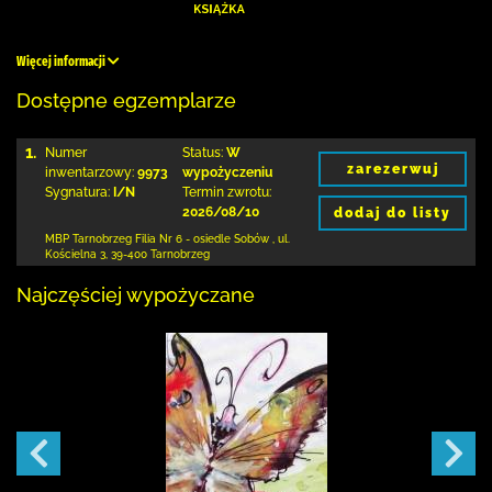
Więcej informacji
Dostępne egzemplarze
1.
Numer
Status:
W
zarezerwuj
inwentarzowy:
9973
wypożyczeniu
Sygnatura:
I/N
Termin zwrotu:
2026/08/10
dodaj do listy
MBP Tarnobrzeg
Filia Nr 6 - osiedle Sobów
,
ul.
Kościelna 3
,
39-400 Tarnobrzeg
Najczęściej wypożyczane