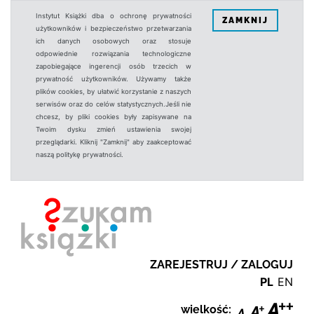
Instytut Książki dba o ochronę prywatności
ZAMKNIJ
użytkowników i bezpieczeństwo przetwarzania
ich danych osobowych oraz stosuje
odpowiednie rozwiązania technologiczne
zapobiegające ingerencji osób trzecich w
prywatność użytkowników. Używamy także
plików cookies, by ułatwić korzystanie z naszych
serwisów oraz do celów statystycznych.Jeśli nie
chcesz, by pliki cookies były zapisywane na
Twoim dysku zmień ustawienia swojej
przeglądarki. Kliknij "Zamknij" aby zaakceptować
naszą politykę prywatności.
ZAREJESTRUJ / ZALOGUJ
PL
EN
wielkość: