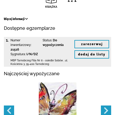
1 z 1
Więcej informacji
Dostępne egzemplarze
1.
Numer
Status:
Do
zarezerwuj
inwentarzowy:
wypożyczenia
21516
Sygnatura:
I/N/DZ
dodaj do listy
MBP Tarnobrzeg
Filia Nr 6 - osiedle Sobów
,
ul.
Kościelna 3
,
39-400 Tarnobrzeg
Najczęściej wypożyczane