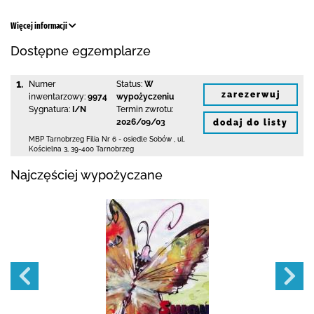
Więcej informacji
Dostępne egzemplarze
1.
Numer
Status:
W
zarezerwuj
inwentarzowy:
9974
wypożyczeniu
Sygnatura:
I/N
Termin zwrotu:
2026/09/03
dodaj do listy
MBP Tarnobrzeg
Filia Nr 6 - osiedle Sobów
,
ul.
Kościelna 3
,
39-400 Tarnobrzeg
Najczęściej wypożyczane