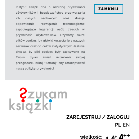
Instytut Książki dba o ochronę prywatności
ZAMKNIJ
użytkowników i bezpieczeństwo przetwarzania
ich danych osobowych oraz stosuje
odpowiednie rozwiązania technologiczne
zapobiegające ingerencji osób trzecich w
prywatność użytkowników. Używamy także
plików cookies, by ułatwić korzystanie z naszych
serwisów oraz do celów statystycznych.Jeśli nie
chcesz, by pliki cookies były zapisywane na
Twoim dysku zmień ustawienia swojej
przeglądarki. Kliknij "Zamknij" aby zaakceptować
naszą politykę prywatności.
ZAREJESTRUJ / ZALOGUJ
PL
EN
wielkość: