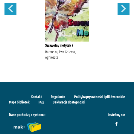
Swawolny motylek /
Barańska, Ewa Golemo,
Agnieszka
Kontakt
Regulamin
Polityka prywatności i plików cookie
Mapa bibliotek
FAQ
Deklaracja dostępności
Dane pochodzą z systemu:
Jesteśmy na: