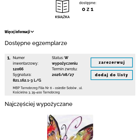
dostępne:
0 z 1
Więcej informacji
Dostępne egzemplarze
1.
Numer
Status:
W
zarezerwuj
inwentarzowy:
wypożyczeniu
12066
Termin zwrotu:
Sygnatura:
2026/08/27
dodaj do listy
821.162.1-3 L/G
MBP Tarnobrzeg
Filia Nr 6 - osiedle Sobów
,
ul.
Kościelna 3
,
39-400 Tarnobrzeg
Najczęściej wypożyczane