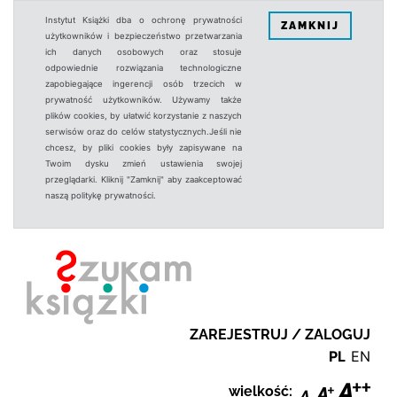
Instytut Książki dba o ochronę prywatności
ZAMKNIJ
użytkowników i bezpieczeństwo przetwarzania
ich danych osobowych oraz stosuje
odpowiednie rozwiązania technologiczne
zapobiegające ingerencji osób trzecich w
prywatność użytkowników. Używamy także
plików cookies, by ułatwić korzystanie z naszych
serwisów oraz do celów statystycznych.Jeśli nie
chcesz, by pliki cookies były zapisywane na
Twoim dysku zmień ustawienia swojej
przeglądarki. Kliknij "Zamknij" aby zaakceptować
naszą politykę prywatności.
ZAREJESTRUJ / ZALOGUJ
PL
EN
wielkość: