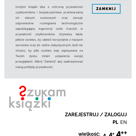
Instytut Książki dba o ochronę prywatności
ZAMKNIJ
użytkowników i bezpieczeństwo przetwarzania
ich danych osobowych oraz stosuje
odpowiednie rozwiązania technologiczne
zapobiegające ingerencji osób trzecich w
prywatność użytkowników. Używamy także
plików cookies, by ułatwić korzystanie z naszych
serwisów oraz do celów statystycznych.Jeśli nie
chcesz, by pliki cookies były zapisywane na
Twoim dysku zmień ustawienia swojej
przeglądarki. Kliknij "Zamknij" aby zaakceptować
naszą politykę prywatności.
ZAREJESTRUJ / ZALOGUJ
PL
EN
wielkość: