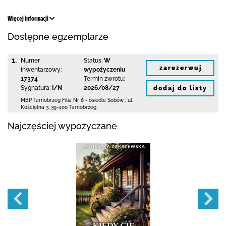
Więcej informacji
Dostępne egzemplarze
1.
Numer
Status:
W
zarezerwuj
inwentarzowy:
wypożyczeniu
17374
Termin zwrotu:
Sygnatura:
I/N
2026/08/27
dodaj do listy
MBP Tarnobrzeg
Filia Nr 6 - osiedle Sobów
,
ul.
Kościelna 3
,
39-400 Tarnobrzeg
Najczęściej wypożyczane